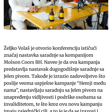
Željko Volaš je otvorio konferenciju ističući
značaj nastavka saradnje sa kompanijom
Molson Coors BH. Naveo je da ova kampanja
predstavlja nastavak dugogodišnje saradnje sa
Jelen pivom. Takođe je izrazio zadovoljstvo što
poslije veoma uspješne kampanje “Heroji među
nama”, nastavljaju saradnju sa Jelen pivom na
unapređenju vidljivosti i podrške osobama sa
invaliditetom, te što kroz ovu novu kampanju
imaju zajednički cilj, a to je je da se izazovi i