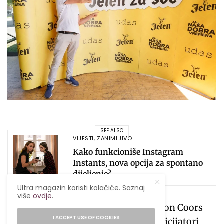
SEE ALSO
VIJESTI
,
ZANIMLJIVO
Kako funkcioniše Instagram
Instants, nova opcija za spontano
dijeljenje?
Ultra magazin koristi kolačiće. Saznaj
više
ovdje
.
Ovom kampanjom, kompanija Molson Coors
I ACCEPT USE OF COOKIES
BH i brend Jelen pivo kao nosioci i inicijatori