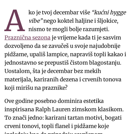
A
ko je tvoj decembar više
“kućni hygge
vibe”
nego koktel haljine i šljokice,
nismo te mogli bolje razumjeti.
Praznična sezona
je vrijeme kada ti je sasvim
dozvoljeno da se zavučeš u svoje najudobnije
pidžame, upališ lampice, napraviš topli kakao i
jednostavno se prepustiš čistom blagostanju.
Uostalom, šta je decembar bez mekih
materijala, kariranih dezena i crvenih tonova
koji mirišu na praznike?
Ove godine posebno dominira estetika
inspirisana Ralph Lauren zimskom klasikom.
To znači jedno: karirani tartan motivi, bogati
crveni tonovi, topli flanel i pidžame koje