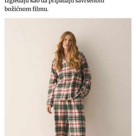
izgledaju kao da pripadaju savršenom
božićnom filmu.