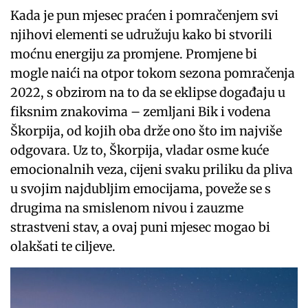
Kada je pun mjesec praćen i pomračenjem svi
njihovi elementi se udružuju kako bi stvorili
moćnu energiju za promjene. Promjene bi
mogle naići na otpor tokom sezona pomračenja
2022, s obzirom na to da se eklipse događaju u
fiksnim znakovima – zemljani Bik i vodena
Škorpija, od kojih oba drže ono što im najviše
odgovara. Uz to, Škorpija, vladar osme kuće
emocionalnih veza, cijeni svaku priliku da pliva
u svojim najdubljim emocijama, poveže se s
drugima na smislenom nivou i zauzme
strastveni stav, a ovaj puni mjesec mogao bi
olakšati te ciljeve.