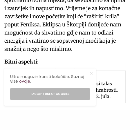
spoznamo bolna mjesta, da se suočimo sa njima
i zauvijek ih napustimo. Vrijeme je za konačne
završetke i nove početke koji će “raširiti krila”
poput Feniksa. Eklipsa u Škorpiji donijeće nam
mogućnost da shvatimo gdje nam to odlazi
energija i vratimo se sopstvenoj moći koja je
snažnija nego što mislimo.
Bitni aspekti:
SEE ALSO
ASTRO
Ultra magazin koristi kolačiće. Saznaj
više
ovdje
.
Sezona Lava 2026. donosi talas
samopouzdanja, sreće i hrabrosti.
I ACCEPT USE OF COOKIES
Evo šta nas očekuje od 22. jula.
Pomračenje Mjeseca u kvadratu sa Saturnom
može donijeti nevolje i patnju. Može doći do