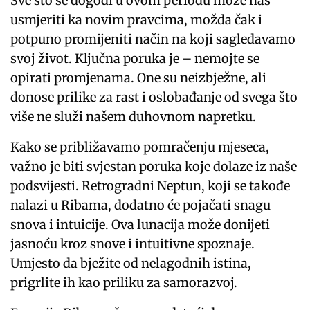
Sve što se dogodi u ovom periodu može nas
usmjeriti ka novim pravcima, možda čak i
potpuno promijeniti način na koji sagledavamo
svoj život. Ključna poruka je – nemojte se
opirati promjenama. One su neizbježne, ali
donose prilike za rast i oslobađanje od svega što
više ne služi našem duhovnom napretku.
Kako se približavamo pomračenju mjeseca,
važno je biti svjestan poruka koje dolaze iz naše
podsvijesti. Retrogradni Neptun, koji se takođe
nalazi u Ribama, dodatno će pojačati snagu
snova i intuicije. Ova lunacija može donijeti
jasnoću kroz snove i intuitivne spoznaje.
Umjesto da bježite od nelagodnih istina,
prigrlite ih kao priliku za samorazvoj.