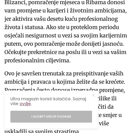
Blizanci, pomračenje mjeseca u Ribama donosi
vam promjene u karijeri i životnim ambicijama,
jer aktivira vašu desetu kuću profesionalnog
života i statusa. Ako ste u proteklom periodu
osjećali nesigurnost u vezi sa svojim karijernim
putem, ovo pomračenje može donijeti jasnoću.
Očekujte prekretnice na poslu ili u vezi sa vašim
profesionalnim ciljevima.
Ovo je savršen trenutak za preispitivanje vaših
ambicija i pravaca u kojima želite da se krećete.
Pomračenja često donose iznenadne promjene,
pa budite spremni na neočekivane prilike ili
Ultra magazin koristi kolačiće. Saznaj
više
ovdje
.
završetke u karijeri. Možda ćete odlučiti da
napustite neki projekat ili promijenite smjer u
I ACCEPT USE OF COOKIES
profesionalnom životu kako biste se više
uskladili sa svojim strastima.