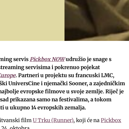
ming servis
Pickbox NOW
udružio je snage s
treaming servisima i pokrenuo pojekat
Europe
. Partneri u projektu su francuski LMC,
ški UniversCine i njemački Sooner, a zajedničkim
ajbolje evropske filmove u svoje zemlje. Riječ je
osad prikazana samo na festivalima, a tokom
ati u ukupno 14 evropskih zemalja.
 litvanski film
U Trku (Runner)
, koji će na
Pickbox
 24. oktobra.