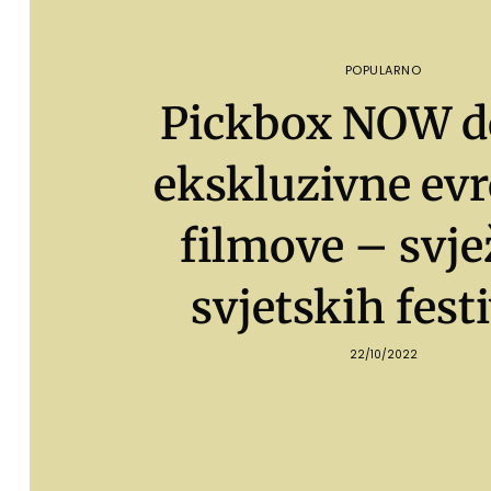
POPULARNO
Pickbox NOW d
ekskluzivne ev
filmove – svje
svjetskih fest
22/10/2022