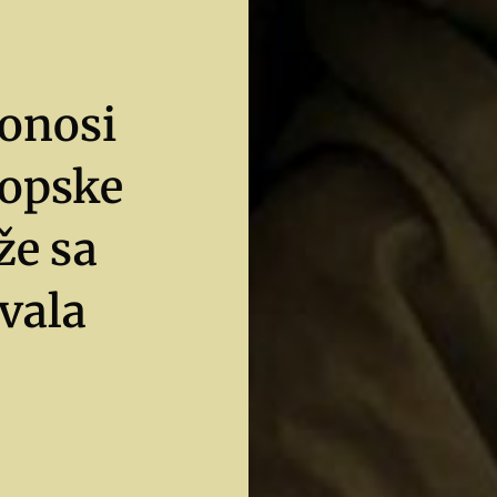
onosi
ropske
že sa
ivala