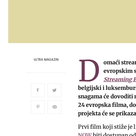
D
ULTRA MAGAZIN
omaći strea
evropskim s
Streaming 
belgijski i luksembur
snagama će dovoditi n
24 evropska filma, d
projekta će se prikaz
Prvi film koji stiže je
NOW
biti dostupan od