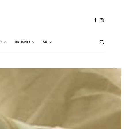
O
UKUSNO
SR