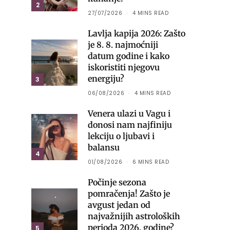
2
27/07/2026
4 MINS READ
Lavlja kapija 2026: Zašto
je 8. 8. najmoćniji
datum godine i kako
iskoristiti njegovu
energiju?
3
06/08/2026
4 MINS READ
Venera ulazi u Vagu i
donosi nam najfiniju
lekciju o ljubavi i
balansu
4
01/08/2026
6 MINS READ
Počinje sezona
pomračenja! Zašto je
avgust jedan od
najvažnijih astroloških
perioda 2026. godine?
5