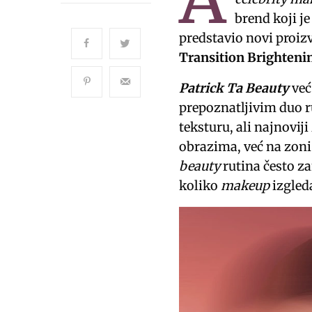
brend koji j
predstavio novi proiz
Transition Brighteni
Patrick Ta Beauty
već
prepoznatljivim duo 
teksturu, ali najnoviji
obrazima, već na zoni 
beauty
rutina često za
koliko
makeup
izgled