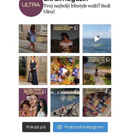
Tvoj najbolji lifestyle vodič! Budi
Ultra!
Prikaži još
Prati naš Instagram