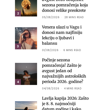
sezona pomračenja koja
donosi velike preokrete
2
05/08/2026
28 MINS READ
Venera ulazi u Vagu i
donosi nam najfiniju
lekciju o ljubavi i
balansu
3
01/08/2026
6 MINS READ
Počinje sezona
pomračenja! Zašto je
avgust jedan od
najvažnijih astroloških
perioda 2026. godine?
4
04/08/2026
4 MINS READ
Lavlja kapija 2026: Zašto
je 8. 8. najmoćniji
datum godine i kako