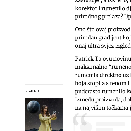
zaslužuje”, a iskreno,
korektor i rumenilo d
prirodnog prelaza? U
Ono što ovaj proizvod
prirodan gradijent koj
onaj ultra svjež izgle
Patrick Ta ovu novin
maksimalno “rumeno” 
rumenila direktno uz 
boja stopila s tenom 
puderasto rumenilo ko
READ NEXT
između proizvoda, do
na najvišim tačkama 