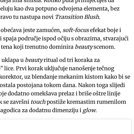
 ideja ima smisla. Koliko puta primijećuješ da
jeluju kao dva potpuno odvojena elementa, bez
pravo tu nastupa novi
Transition Blush
.
 obećava jeste zamućen,
soft-focus
efekat boje i
i spaja područje ispod očiju s obrazima, stvarajući
d tena koji trenutno dominira
beauty
scenom.
u uklapa u
beauty
ritual od tri koraka za
lice. Prvi korak uključuje nanošenje tečnog
korektor, uz blendanje mekanim kistom kako bi se
i ostala postojana tokom dana. Nakon toga slijedi
je dodatno omekšava prelaz i briše oštre linije
k se završni
touch
postiže kremastim rumenilom
jagodica za dodatnu dimenziju i
glow
.