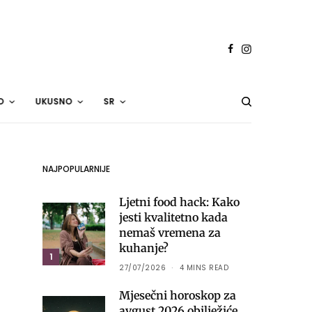
O
UKUSNO
SR
NAJPOPULARNIJE
Ljetni food hack: Kako
jesti kvalitetno kada
nemaš vremena za
kuhanje?
1
27/07/2026
4 MINS READ
Mjesečni horoskop za
avgust 2026 obilježiće