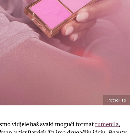
Patrick Ta
 smo vidjele baš svaki mogući format
rumenila
,
keup artist
Patrick Ta
ima drugačiju ideju.
Beauty