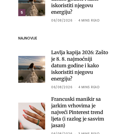
iskoristiti njegovu
energiju?
5
06/08/2026
4 MINS READ
NAJNOVIJE
Lavlja kapija 2026: Zašto
je 8. 8. najmoćniji
datum godine i kako
iskoristiti njegovu
energiju?
06/08/2026
4 MINS READ
Francuski manikir sa
jarkim vrhovima je
najveći Pinterest trend
ljeta (i razlog je sasvim
jasan)
06/08/2026
3 MINS READ