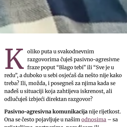
K
oliko puta u svakodnevnim
razgovorima čuješ pasivno-agresivne
fraze poput “Blago tebi” ili “Sve je u
redu”, a duboko u sebi osjećaš da nešto nije kako
treba? Ili, možda, i posegneš za njima kada se
nađeš u situaciji koja zahtijeva iskrenost, ali
odlučuješ izbjeći direktan razgovor?
Pasivno-agresivna komunikacija
nije rijetkost.
Ona se često pojavljuje u našim
odnosima
– sa