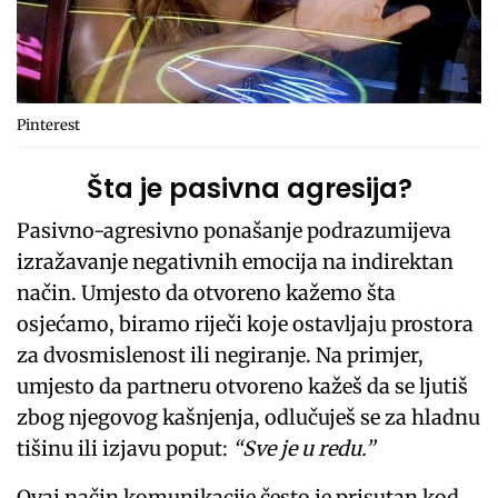
Pinterest
Šta je pasivna agresija?
Pasivno-agresivno ponašanje podrazumijeva
izražavanje negativnih emocija na indirektan
način. Umjesto da otvoreno kažemo šta
osjećamo, biramo riječi koje ostavljaju prostora
za dvosmislenost ili negiranje. Na primjer,
umjesto da partneru otvoreno kažeš da se ljutiš
zbog njegovog kašnjenja, odlučuješ se za hladnu
tišinu ili izjavu poput:
“Sve je u redu.”
Ovaj način komunikacije često je prisutan kod