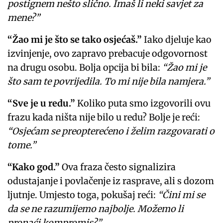
postignem nešto slično. Imaš li neki savjet za
mene?”
“Žao mi je što se tako osjećaš.”
Iako djeluje kao
izvinjenje, ovo zapravo prebacuje odgovornost
na drugu osobu. Bolja opcija bi bila:
“Žao mi je
što sam te povrijedila. To mi nije bila namjera.”
“Sve je u redu.”
Koliko puta smo izgovorili ovu
frazu kada ništa nije bilo u redu? Bolje je reći:
“Osjećam se preopterećeno i želim razgovarati o
tome.”
“Kako god.”
Ova fraza često signalizira
odustajanje i povlačenje iz rasprave, ali s dozom
ljutnje. Umjesto toga, pokušaj reći:
“Čini mi se
da se ne razumijemo najbolje. Možemo li
pronaći kompromis?”