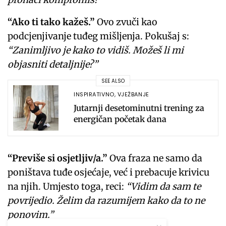
“Ako ti tako kažeš.”
Ovo zvuči kao
podcjenjivanje tuđeg mišljenja. Pokušaj s:
“Zanimljivo je kako to vidiš. Možeš li mi
objasniti detaljnije?”
SEE ALSO
INSPIRATIVNO
,
VJEŽBANJE
Jutarnji desetominutni trening za
energičan početak dana
“Previše si osjetljiv/a.”
Ova fraza ne samo da
poništava tuđe osjećaje, već i prebacuje krivicu
na njih. Umjesto toga, reci:
“Vidim da sam te
povrijedio. Želim da razumijem kako da to ne
ponovim.”