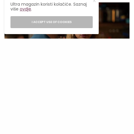
Ultra magazin koristi kolačiće. Saznaj
više
ovdje
.
I ACCEPT USE OF COOKIES
Instagram/tellmelieshulu
Kako komunicirati direktnije?
Prvi korak ka promjeni ovakvog obrasca je
osvijestiti ga. Sljedeći put kada osjetiš potrebu