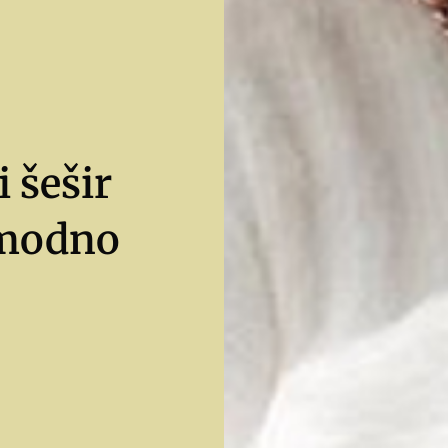
 šešir
 modno