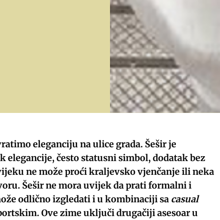
vratimo eleganciju na ulice grada. Šešir je
k elegancije, često statusni simbol, dodatak bez
vijeku ne može proći kraljevsko vjenčanje ili neka
oru. Šešir ne mora uvijek da prati formalni i
može odlično izgledati i u kombinaciji sa
casual
ortskim. Ove zime uključi drugačiji asesoar u