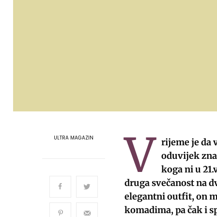
V
ULTRA MAGAZIN
rijeme je da 
oduvijek zna
koga ni u 21.
druga svečanost na dv
elegantni outfit, on 
komadima, pa čak i sp