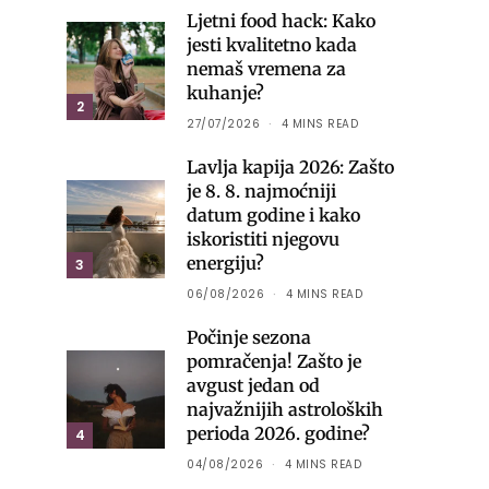
Ljetni food hack: Kako
jesti kvalitetno kada
nemaš vremena za
kuhanje?
2
27/07/2026
4 MINS READ
Lavlja kapija 2026: Zašto
je 8. 8. najmoćniji
datum godine i kako
iskoristiti njegovu
energiju?
3
06/08/2026
4 MINS READ
Počinje sezona
pomračenja! Zašto je
avgust jedan od
najvažnijih astroloških
perioda 2026. godine?
4
04/08/2026
4 MINS READ