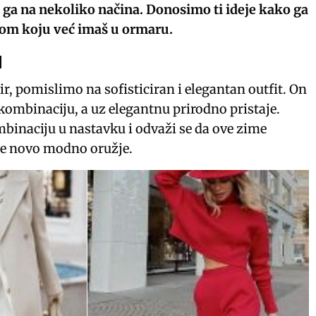
i ga na nekoliko načina. Donosimo ti ideje kako ga
ćom koju već imaš u ormaru.
d
r, pomislimo na sofisticiran i elegantan outfit. On
kombinaciju, a uz elegantnu prirodno pristaje.
binaciju u nastavku i odvaži se da ove zime
je novo modno oružje.