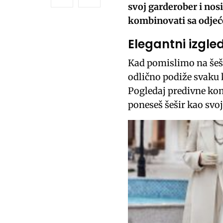
svoj garderober i nos
kombinovati sa odje
Elegantni izgle
Kad pomislimo na šeši
odlično podiže svaku 
Pogledaj predivne kom
poneseš šešir kao svo