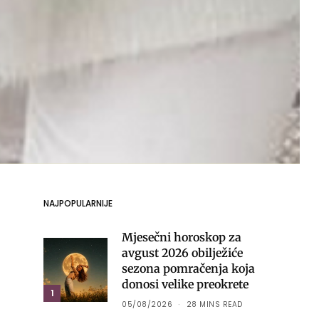
NAJPOPULARNIJE
Mjesečni horoskop za
avgust 2026 obilježiće
sezona pomračenja koja
donosi velike preokrete
1
05/08/2026
28 MINS READ