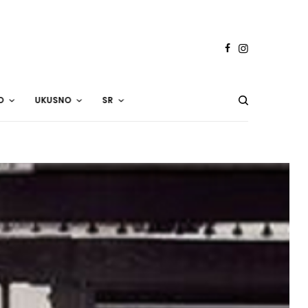
O
UKUSNO
SR