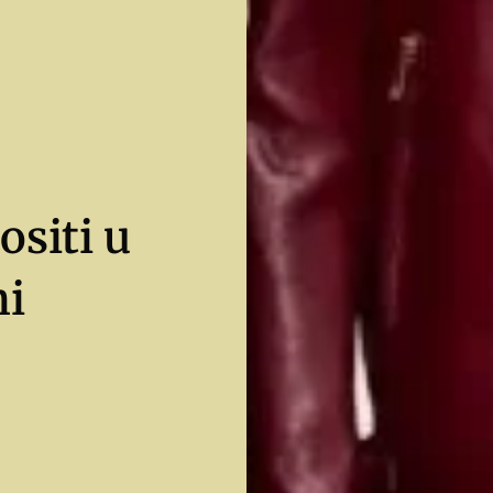
ositi u
ni