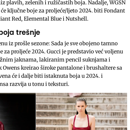
niz plavih, zelenih i ružičastih boja. Nadalje, WGSN
će ključne boje za proljeće/ljeto 2024. biti Fondant
diant Red, Elemental Blue i Nutshell.
oja trešnje
enu iz prošle sezone: Sada je sve obojeno tamno
za proljeće 2024. Gucci je predstavio već voljenu
ožnim jaknama, lakiranim pencil suknjama i
k Owens kreirao široke pantalone i brushaltere sa
na će i dalje biti istaknuta boja u 2024. i
sa razvija u tonu i teksturi.