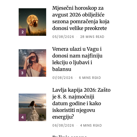
Mjesečni horoskop za
avgust 2026 obilježiće
sezona pomračenja koja
donosi velike preokrete
2
05/08/2026
28 MINS READ
Venera ulazi u Vagu i
donosi nam najfiniju
lekciju o ljubavi i
balansu
3
01/08/2026
6 MINS READ
Lavlja kapija 2026: Zašto
je 8. 8. najmoćniji
datum godine i kako
iskoristiti njegovu
energiju?
4
06/08/2026
4 MINS READ