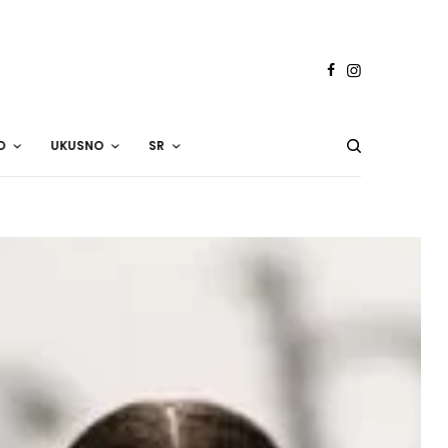
O
UKUSNO
SR