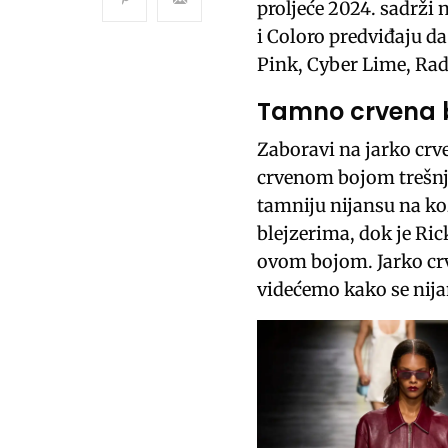
proljeće 2024. sadrži 
i Coloro predviđaju da 
Pink, Cyber ​​Lime, Ra
Tamno crvena b
Zaboravi na jarko crv
crvenom bojom trešnje 
tamniju nijansu na k
blejzerima, dok je Ric
ovom bojom. Jarko crve
videćemo kako se nijan