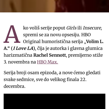
A
ko voliš serije poput
Girls
ili
Insecure
,
spremi se za novu opsesiju. HBO
Original humoristična serija „
Volim L.
A.“ (
I Love LA
)
, čija je autorka i glavna glumica
harizmatična
Rachel Sennott
, premijerno stiže
3. novembra na
HBO Max.
Serija broji osam epizoda, a nove ćemo gledati
svake sedmice, sve do velikog finala 22.
decembra.