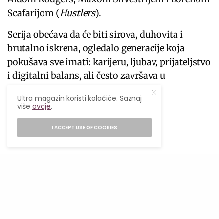
Scafarijom (
Hustlers
).
Serija obećava da će biti sirova, duhovita i
brutalno iskrena, ogledalo generacije koja
pokušava sve imati: karijeru, ljubav, prijateljstvo
i digitalni balans, ali često završava u
potpunom haosu.
Ultra magazin koristi kolačiće. Saznaj
više
ovdje
.
Prati nas
I ACCEPT USE OF COOKIES
TAGS
HBO MAX
LIFESTYLE
LIFESTYLE MAGAZIN
POPULARNO
SERIJA
ULTRA
ULTRA MAGAZIN
ULTRA POPULARNO
VOLIM L. A.