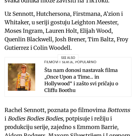
svaka odluka može završiti na TikToku.
Uz Sennott, Hutchersona, Firstmana, A’zion i
Whitaker, u seriji gostuju Leighton Meester,
Moses Ingram, Lauren Holt, Elijah Wood,
Quenlin Blackwell, Josh Brener, Tim Baltz, Froy
Gutierrez i Colin Woodell.
SEE ALSO
FILMOVI I SERIJE
,
POPULARNO
Šta nam donosi nastavak filma
„Once Upon a Time… in
Hollywood“ i zašto svi pričaju o
Cliffu Boothu
Rachel Sennott, poznata po filmovima
Bottoms
i
Bodies Bodies Bodies
, potpisuje i režiju i
produkciju serije, zajedno s Emmom Barrie,
Aidom Rodgers, Maxom Silvestrijem i Lorenom