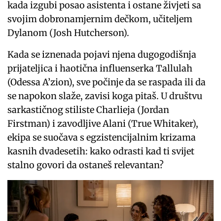
kada izgubi posao asistenta i ostane živjeti sa
svojim dobronamjernim dečkom, učiteljem
Dylanom (Josh Hutcherson).
Kada se iznenada pojavi njena dugogodišnja
prijateljica i haotična influenserka Tallulah
(Odessa A’zion), sve počinje da se raspada ili da
se napokon slaže, zavisi koga pitaš. U društvu
sarkastičnog stiliste Charlieja (Jordan
Firstman) i zavodljive Alani (True Whitaker),
ekipa se suočava s egzistencijalnim krizama
kasnih dvadesetih: kako odrasti kad ti svijet
stalno govori da ostaneš relevantan?