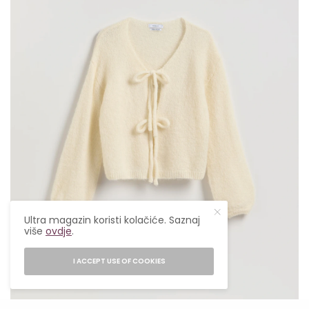
Ultra magazin koristi kolačiće. Saznaj
više
ovdje
.
I ACCEPT USE OF COOKIES