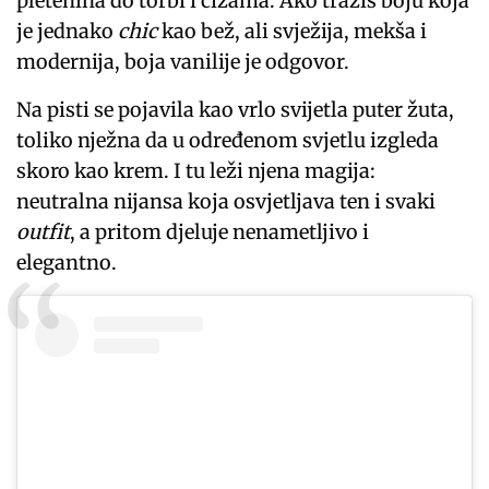
pletenina do torbi i čizama. Ako tražiš boju koja
je jednako
chic
kao bež, ali svježija, mekša i
modernija, boja vanilije je odgovor.
Na pisti se pojavila kao vrlo svijetla puter žuta,
toliko nježna da u određenom svjetlu izgleda
skoro kao krem. I tu leži njena magija:
neutralna nijansa koja osvjetljava ten i svaki
outfit
, a pritom djeluje nenametljivo i
elegantno.