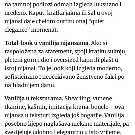
na tamnoj podlozi odmah izgleda luksuzno i
uređeno. Kaput, kratka jakna ili šal u ovoj
nijansi daje cijelom outfitu onaj “quiet
elegance” momenat.
Total-look u vanilija nijansama.
Ako si
raspoložena za statement, spoji kratku suknju,
pleteni gornji dio i oversized kapu ili plašt u
istoj nijansi. To je look koji izgleda moderno,
sofisticirano i neočekivano ženstveno čak i po
najhladnijem danu.
Vanilija u teksturama.
Shearling, vunene
tkanine, kašmir, imitacija krzna, boucle – ova
nijansa u teksturi izgleda još bogatije. Vanilija
posebno lijepo naglašava mekane materijale, pa
sve djeluje udobno i elegantno u isto vrijeme.