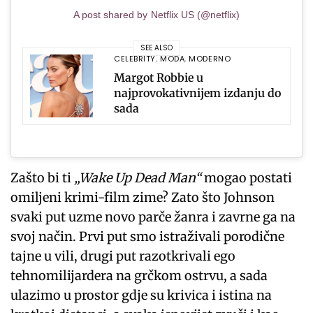
A post shared by Netflix US (@netflix)
SEE ALSO
CELEBRITY
,
MODA
,
MODERNO
Margot Robbie u
najprovokativnijem izdanju do
sada
Zašto bi ti
„Wake Up Dead Man“
mogao postati
omiljeni krimi-film zime? Zato što Johnson
svaki put uzme novo parče žanra i zavrne ga na
svoj način. Prvi put smo istraživali porodične
tajne u vili, drugi put razotkrivali ego
tehnomilijardera na grčkom ostrvu, a sada
ulazimo u prostor gdje su krivica i istina na