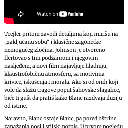
Trejler pritom zavodi detaljima koji mirišu na
„zaključanu sobu“ i klasične zagonetke
nemogućeg zločina. Johnson je otvoreno
flertovao s tim podžanrom i njegovim
nasljeđem, a novi film najavljuje hladniju,
klaustrofobičnu atmosferu, sa motivima
krivice, iskušenja i morala. Ako si od onih koji
vole da slažu tragove poput šahovske slagalice,
biće ti gušt da pratiš kako Blanc razdvaja iluziju
od istine.
Naravno, Blanc ostaje Blanc, pa pored oštrine
zapažanja nosi i stilski potpis. U prvom pogledu