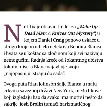
N
etflix
je objavio trejler za
„Wake Up
Dead Man: A Knives Out Mystery“,
u
kojem
Daniel Craig
ponovo uskače u
strogo krojeno odijelo detektiva Benoita Blanca
i hvata se u koštac sa zločinom koji svi nazivaju
nemogućim. Radnja kreće od šokantnog ubistva
tokom mise, a Blanc najavljuje svoju
„najopasniju istragu do sada“.
Ovoga puta Rian Johnson šalje Blanca u malu
crkvu u saveznoj državi New York, među likove
koji izgledaju kao da svako ima motiv i nešto da
sakrije.
Josh Brolin
tumači harizmatičnog