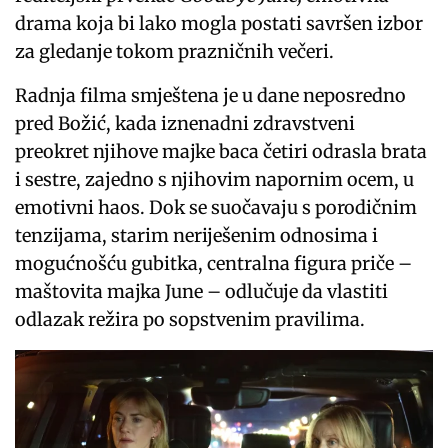
drama koja bi lako mogla postati savršen izbor
za gledanje tokom prazničnih večeri.
Radnja filma smještena je u dane neposredno
pred Božić, kada iznenadni zdravstveni
preokret njihove majke baca četiri odrasla brata
i sestre, zajedno s njihovim napornim ocem, u
emotivni haos. Dok se suočavaju s porodičnim
tenzijama, starim neriješenim odnosima i
mogućnošću gubitka, centralna figura priče –
maštovita majka June – odlučuje da vlastiti
odlazak režira po sopstvenim pravilima.