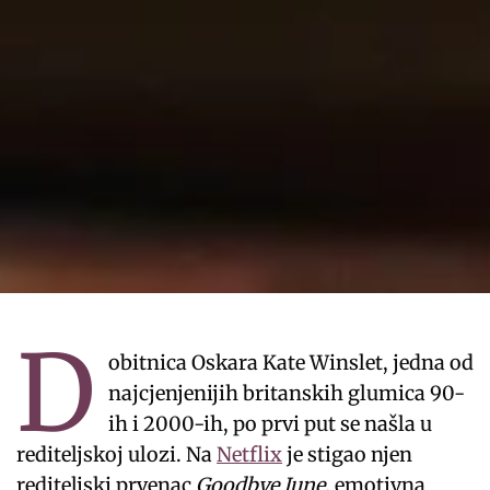
D
obitnica Oskara Kate Winslet, jedna od
najcjenjenijih britanskih glumica 90-
ih i 2000-ih, po prvi put se našla u
rediteljskoj ulozi. Na
Netflix
je stigao njen
rediteljski prvenac
Goodbye June,
emotivna