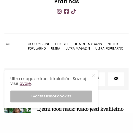
Prati nas
TAGS
GOODBYE JUNE
LIFESTYLE
LIFESTYLE MAGAZIN
NETFLIX
POPULARNO
ULTRA
ULTRA MAGAZIN
ULTRA POPULARNO
Ultra magazin koristi kolačiće. Saznaj
SHARE
TWEET
više
ovdje
.
NAJPOPULARNIJE
I ACCEPT USE OF COOKIES
Ljetni food hack: Kako jesti kvalitetno
kada nemaš vremena za kuhanje?
27/07/2026
4 MINS READ
1