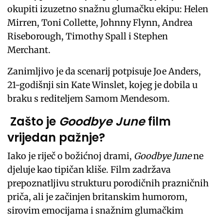
okupiti izuzetno snažnu glumačku ekipu: Helen
Mirren, Toni Collette, Johnny Flynn, Andrea
Riseborough, Timothy Spall i Stephen
Merchant.
Zanimljivo je da scenarij potpisuje Joe Anders,
21-godišnji sin Kate Winslet, kojeg je dobila u
braku s rediteljem Samom Mendesom.
Zašto je
Goodbye June
film
vrijedan pažnje?
Iako je riječ o božićnoj drami,
Goodbye June
ne
djeluje kao tipičan kliše. Film zadržava
prepoznatljivu strukturu porodičnih prazničnih
priča, ali je začinjen britanskim humorom,
sirovim emocijama i snažnim glumačkim