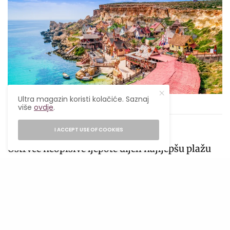
Ultra magazin koristi kolačiće. Saznaj
Foto: Shutterstock
više
ovdje
.
Ostrvo Gozo
I ACCEPT USE OF COOKIES
Ostrvce neopisive ljepote dijeli najljepšu plažu
na Malti, Plava lagunu, sa glavnim ostrvom.
Duž ostrva Gozo se nalaze solane koje se koriste
više od 350 godina, a ne oskudijeva ni u
velelepnim građevinama, pa tako ima i svoju
Citadelu iz srednjeg vijeka, kao i impresivnu