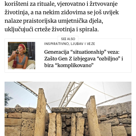
korišteni za rituale, vjerovatno i žrtvovanje
životinja, a na nekim zidovima se još uvijek
nalaze praistorijska umjetnička djela,
uključujući crteže životinja i spirala.
SEE ALSO
INSPIRATIVNO
,
LJUBAV I VEZE
Generacija “situationship” veza:
Zašto Gen Z izbjegava “ozbiljno” i
bira “komplikovano”