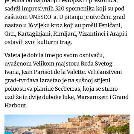
je jedna od najmanjih evropskih prestonica,
sadrži impresivnih 320 spomenika koji su pod
zaštitom UNESCO-a. U pitanju je utvrđeni grad
nastao u 16.vijeku kroz koji su prošli Feničani,
Grci, Kartaginjani, Rimljani, Vizantinci i Arapi i
ostavili svoj kulturni trag.
Valeta je dobila ime po svom osnivaču,
uvaženom Velikom majstoru Reda Svetog
Ivana, Jean Parisot de la Valette. Veličanstveni
grad-tvrđava izrastao je na sušnoj stijeni
poluostrva planine Sceberras, koja se strmo
uzdiže iz dvije duboke luke, Marsamxett i Grand
Harbour.