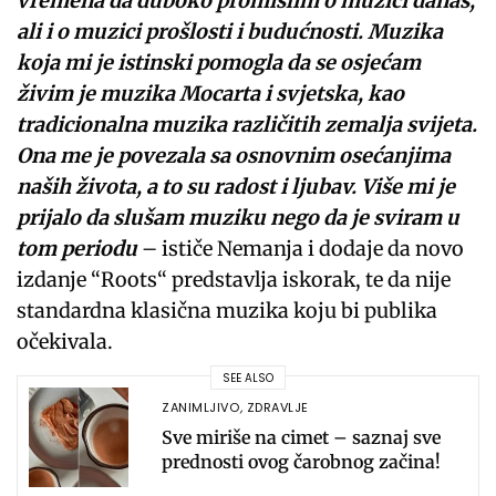
vremena da duboko promislim o muzici danas,
ali i o muzici prošlosti i budućnosti. Muzika
koja mi je istinski pomogla da se osjećam
živim je muzika Mocarta i svjetska, kao
tradicionalna muzika različitih zemalja svijeta.
Ona me je povezala sa osnovnim osećanjima
naših života, a to su radost i ljubav. Više mi je
prijalo da slušam muziku nego da je sviram u
tom periodu
– ističe Nemanja i dodaje da novo
izdanje “Roots“ predstavlja iskorak, te da nije
standardna klasična muzika koju bi publika
očekivala.
SEE ALSO
ZANIMLJIVO
,
ZDRAVLJE
Sve miriše na cimet – saznaj sve
prednosti ovog čarobnog začina!