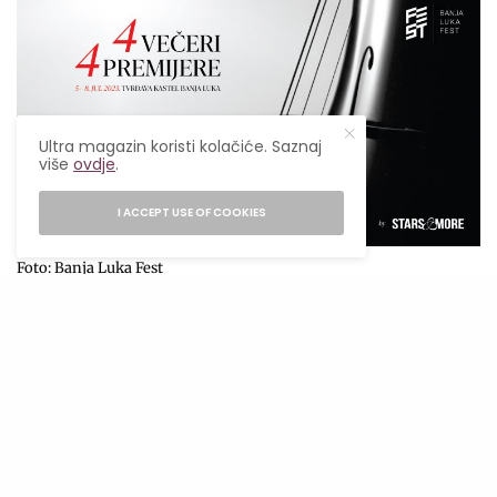
Ultra magazin koristi kolačiće. Saznaj
više
ovdje
.
I ACCEPT USE OF COOKIES
Foto: Banja Luka Fest
TAGS
BANJA LUKA
BANJA LUKA FEST
BANJA LUKA FEST 2023
LIFESTYLE
LIFESTYLE MAGAZIN
NEMANJA RADULOVIĆ
ULTRA
ULTRA MAGAZIN
ULTRA ZANIMLJIVO
ZANIMLJIVO