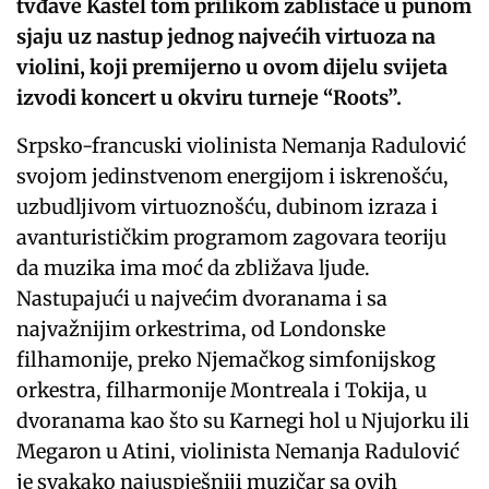
tvđave Kastel tom prilikom zablistaće u punom
sjaju uz nastup jednog najvećih virtuoza na
violini, koji premijerno u ovom dijelu svijeta
izvodi koncert u okviru turneje “Roots”.
Srpsko-francuski violinista Nemanja Radulović
svojom jedinstvenom energijom i iskrenošću,
uzbudljivom virtuoznošću, dubinom izraza i
avanturističkim programom zagovara teoriju
da muzika ima moć da zbližava ljude.
Nastupajući u najvećim dvoranama i sa
najvažnijim orkestrima, od Londonske
filhamonije, preko Njemačkog simfonijskog
orkestra, filharmonije Montreala i Tokija, u
dvoranama kao što su Karnegi hol u Njujorku ili
Megaron u Atini, violinista Nemanja Radulović
je svakako najuspješniji muzičar sa ovih