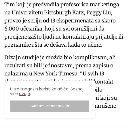
Tim koji je predvodila profesorica marketinga
na Univerzitetu Pittsburgh Katz, Peggy Liu,
proveo je seriju od 13 eksperimenata sa skoro
6.000 učesnika, koji su svi osmišljeni da
procijene zašto ljudi ne kontaktiraju prijatelje ili
poznanike i šta se dešava kada to učine.
Dizajn studije je možda bio komplikovan, ali
rezultati su bili jednostavni, prema zapisu o
nalazima u New York Timesu: “U svih 13
eksperimenata, oni koji su započeli kontakt
Ultra magazin koristi kolačiće. Saznaj
značajno su podcijenili koliko bi to bilo
više
ovdje
.
cijenjeno. Što je više iznenađujuće oni koji su
kontaktirali ljude s kojima su imali narušene
I ACCEPT USE OF COOKIES
odnose su bili posebno moćni.”
Dakle, u suštini, svi se mučimo oko toga da li da