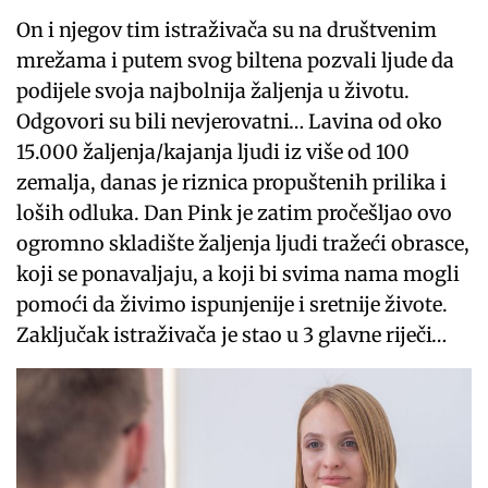
On i njegov tim istraživača su na društvenim
mrežama i putem svog biltena pozvali ljude da
podijele svoja najbolnija žaljenja u životu.
Odgovori su bili nevjerovatni… Lavina od oko
15.000 žaljenja/kajanja ljudi iz više od 100
zemalja, danas je riznica propuštenih prilika i
loših odluka. Dan Pink je zatim pročešljao ovo
ogromno skladište žaljenja ljudi tražeći obrasce,
koji se ponavaljaju, a koji bi svima nama mogli
pomoći da živimo ispunjenije i sretnije živote.
Zaključak istraživača je stao u 3 glavne riječi…