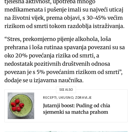
tjelesna aktivnost, upotreba mnogo
medikamenata i pušenje imali su najveći uticaj
na životni vijek, prema objavi, s 30-45% većim
rizikom od smrti tokom razdoblja istraživanja.
“Stres, prekomjerno pijenje alkohola, loša
prehrana i loša rutinaa spavanja povezani su sa
oko 20% povećanja rizika od smrti, a
nedostatak pozitivnih društvenih odnosa
povezan je s 5% povećanim rizikom od smrti”,
dodaje se u izjavama naučnika.
SEE ALSO
RECEPTI
,
UKUSNO
,
ZDRAVLJE
Jutarnji boost: Puding od chia
sjemenki sa matcha prahom