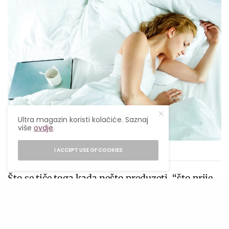
Ultra magazin koristi kolačiće. Saznaj
više
ovdje
.
Unsplash
I ACCEPT USE OF COOKIES
Što se tiče toga kada nešto preduzeti, “što prije
to bolje”, primijetio je Xuan-Mai T. Nguyen, “ali
čak i ako napraviš samo malu promjenu u
svojim 40-ima, 50-ima ili 60-ima, ona je još