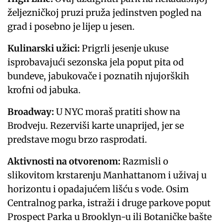
željezničkoj pruzi pruža jedinstven pogled na
grad i posebno je lijep u jesen.
Kulinarski užici:
Prigrli jesenje ukuse
isprobavajući sezonska jela poput pita od
bundeve, jabukovače i poznatih njujorških
krofni od jabuka.
Broadway:
U NYC moraš pratiti show na
Brodveju. Rezerviši karte unaprijed, jer se
predstave mogu brzo rasprodati.
Aktivnosti na otvorenom:
Razmisli o
slikovitom krstarenju Manhattanom i uživaj u
horizontu i opadajućem lišću s vode. Osim
Centralnog parka, istraži i druge parkove poput
Prospect Parka u Brooklyn-u ili Botaničke bašte