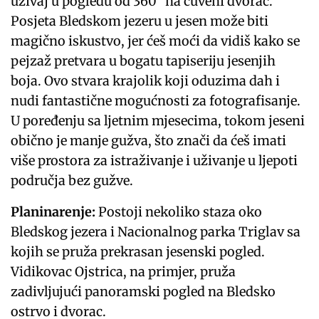
uživaj u pogledu od 360° na čuveni dvorac.
Posjeta Bledskom jezeru u jesen može biti
magično iskustvo, jer ćeš moći da vidiš kako se
pejzaž pretvara u bogatu tapiseriju jesenjih
boja. Ovo stvara krajolik koji oduzima dah i
nudi fantastične mogućnosti za fotografisanje.
U poređenju sa ljetnim mjesecima, tokom jeseni
obično je manje gužva, što znači da ćeš imati
više prostora za istraživanje i uživanje u ljepoti
područja bez gužve.
Planinarenje:
Postoji nekoliko staza oko
Bledskog jezera i Nacionalnog parka Triglav sa
kojih se pruža prekrasan jesenski pogled.
Vidikovac Ojstrica, na primjer, pruža
zadivljujući panoramski pogled na Bledsko
ostrvo i dvorac.