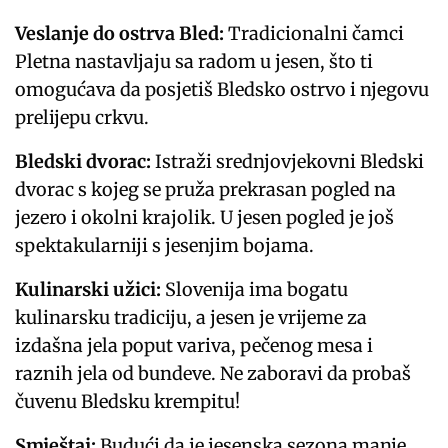
Veslanje do ostrva Bled:
Tradicionalni čamci
Pletna nastavljaju sa radom u jesen, što ti
omogućava da posjetiš Bledsko ostrvo i njegovu
prelijepu crkvu.
Bledski dvorac:
Istraži srednjovjekovni Bledski
dvorac s kojeg se pruža prekrasan pogled na
jezero i okolni krajolik. U jesen pogled je još
spektakularniji s jesenjim bojama.
Kulinarski užici:
Slovenija ima bogatu
kulinarsku tradiciju, a jesen je vrijeme za
izdašna jela poput variva, pečenog mesa i
raznih jela od bundeve. Ne zaboravi da probaš
čuvenu Bledsku krempitu!
Smještaj:
Budući da je jesenska sezona manje