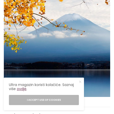
Ultra magazin koristi kolačiće. Saznaj
više
ovdje
.
I ACCEPT USE OF COOKIES
BUSAKORN PONGPARNIT//GETTY IMAGES