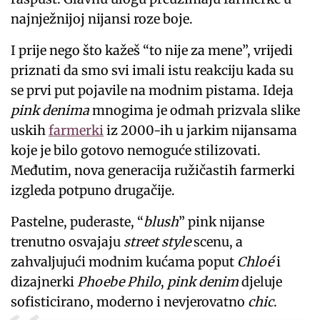
najnježnijoj nijansi roze boje.
I prije nego što kažeš “to nije za mene”, vrijedi
priznati da smo svi imali istu reakciju kada su
se prvi put pojavile na modnim pistama. Ideja
pink denima
mnogima je odmah prizvala slike
uskih
farmerki
iz 2000-ih u jarkim nijansama
koje je bilo gotovo nemoguće stilizovati.
Međutim, nova generacija ružičastih farmerki
izgleda potpuno drugačije.
Pastelne, puderaste, “
blush
” pink nijanse
trenutno osvajaju
street style
scenu, a
zahvaljujući modnim kućama poput
Chloé
i
dizajnerki
Phoebe Philo
,
pink denim
djeluje
sofisticirano, moderno i nevjerovatno
chic
.