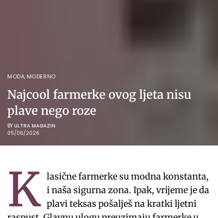
MODA
,
MODERNO
Najcool farmerke ovog ljeta nisu
plave nego roze
BY
ULTRA MAGAZIN
05/06/2026
K
lasične farmerke su modna konstanta,
i naša sigurna zona. Ipak, vrijeme je da
plavi teksas pošalješ na kratki ljetni
raspust. Glavnu ulogu preuzimaju farmerke u