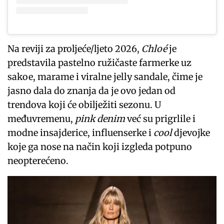
Na reviji za proljeće/ljeto 2026,
Chloé
je
predstavila pastelno ružičaste farmerke uz
sakoe, marame i viralne jelly sandale, čime je
jasno dala do znanja da je ovo jedan od
trendova koji će obilježiti sezonu. U
međuvremenu,
pink denim
već su prigrlile i
modne insajderice, influenserke i
cool
djevojke
koje ga nose na način koji izgleda potpuno
neopterećeno.