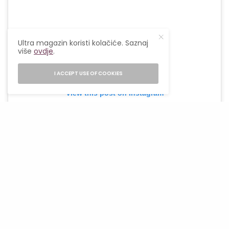
Ultra magazin koristi kolačiće. Saznaj
više
ovdje
.
I ACCEPT USE OF COOKIES
View this post on Instagram
Kako ih nositi ovog ljeta?