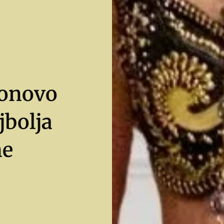
ponovo
jbolja
ne