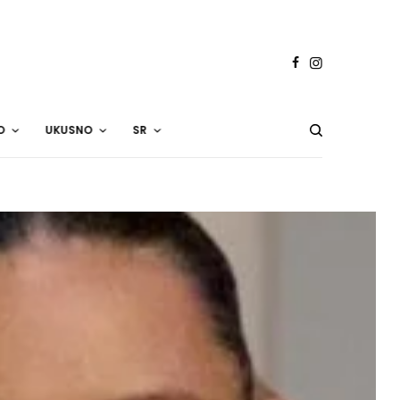
O
UKUSNO
SR