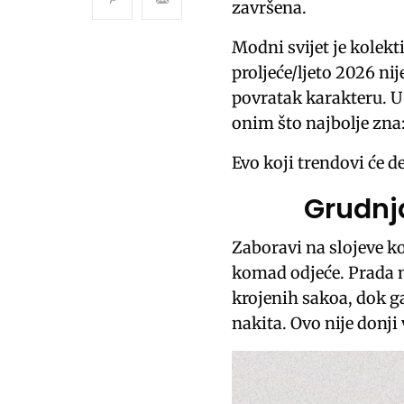
završena.
Modni svijet je kolekt
proljeće/ljeto 2026 ni
povratak karakteru. U
onim što najbolje zn
Evo koji trendovi će d
Grudnj
Zaboravi na slojeve ko
komad odjeće. Prada n
krojenih sakoa, dok g
nakita. Ovo nije donji 