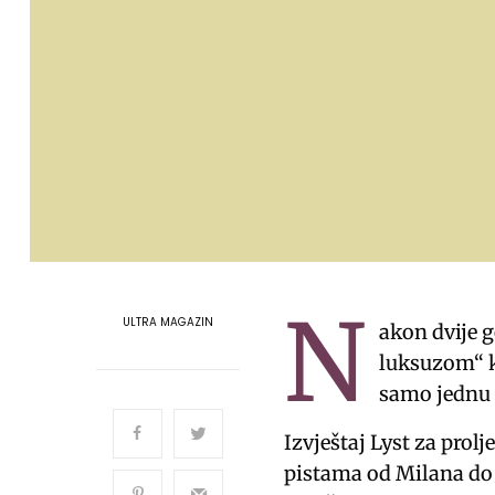
N
ULTRA MAGAZIN
akon dvije 
luksuzom“ k
samo jednu p
Izvještaj Lyst za prolj
pistama od Milana do