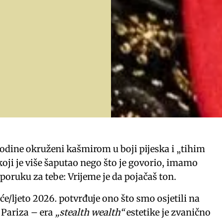
godine okruženi kašmirom u boji pijeska i „tihim
oji je više šaputao nego što je govorio, imamo
oruku za tebe: Vrijeme je da pojačaš ton.
eće/ljeto 2026. potvrđuje ono što smo osjetili na
 Pariza – era
„stealth wealth“
estetike je zvanično