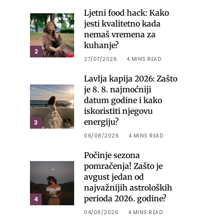
Ljetni food hack: Kako
jesti kvalitetno kada
nemaš vremena za
kuhanje?
2
27/07/2026
4 MINS READ
Lavlja kapija 2026: Zašto
je 8. 8. najmoćniji
datum godine i kako
iskoristiti njegovu
energiju?
3
06/08/2026
4 MINS READ
Počinje sezona
pomračenja! Zašto je
avgust jedan od
najvažnijih astroloških
perioda 2026. godine?
4
04/08/2026
4 MINS READ