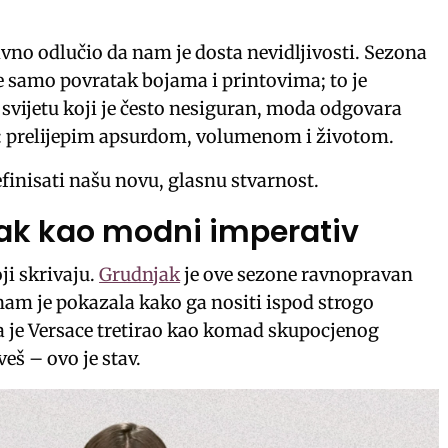
ivno odlučio da nam je dosta nevidljivosti. Sezona
je samo povratak bojama i printovima; to je
 svijetu koji je često nesiguran, moda odgovara
a: prelijepim apsurdom, volumenom i životom.
efinisati našu novu, glasnu stvarnost.
ak kao modni imperativ
ji skrivaju.
Grudnjak
je ove sezone ravnopravan
am je pokazala kako ga nositi ispod strogo
a je Versace tretirao kao komad skupocjenog
veš – ovo je stav.