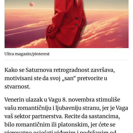
Ultra magazin/pinterest
Kako se Saturnova retrogradnost završava,
motivisani ste da svoj „san“ pretvorite u
stvarnost.
Venerin ulazak u Vagu 8. novembra stimuliše
vašu romantičniju i ljubavniju stranu, jer je Vaga
vaš sektor partnerstva. Recite da sastancima,
bilo romantičnim ili platonskim, jer ćete se
vjerovatno osjećati viđenim i podržanim od