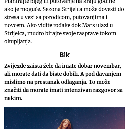
Planirajte bijeg ili putovanje na kraju godine
ako je moguće. Sezona Strijelca može dovesti do
stresa u vezi sa porodicom, putovanjima i
novcem. Ako vidite rođake dok Mars ulazi u
Strijelca, mudro birajte svoje rasprave tokom
okupljanja.
Bik
Zvijezde zaista žele da imate dobar novembar,
ali morate dati da biste dobili. A pod davanjem
mislimo na prestanak odlaganja. To može
značiti da morate imati intenzivan razgovor sa
nekim.