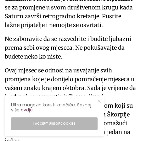
se za promjene u svom društvenom krugu kada
Saturn završi retrogradno kretanje. Pustite
lažne prijatelje i nemojte se osvrtati.
Ne zaboravite da se razvedrite i budite ljubazni
prema sebi ovog mjeseca. Ne pokušavajte da
budete neko ko niste.
Ovaj mjesec se odnosi na usvajanje svih
promjena koje je donijelo pomračenje mjeseca u
vašem znaku krajem oktobra. Sada je vrijeme da
izađete iz svog pustinjačkog svijeta i
Ultra magazin koristi kolačiće. Saznaj
komunicirate s prijateljima i porodicom koji su
više
ovdje
.
strpljivo čekali da se pojavite. Sezona Škorpije
nastavlja da traje do 21. novembra, pomažući
I ACCEPT USE OF COOKIES
vam da odredite prioritet partnerstva jedan na
jedan.