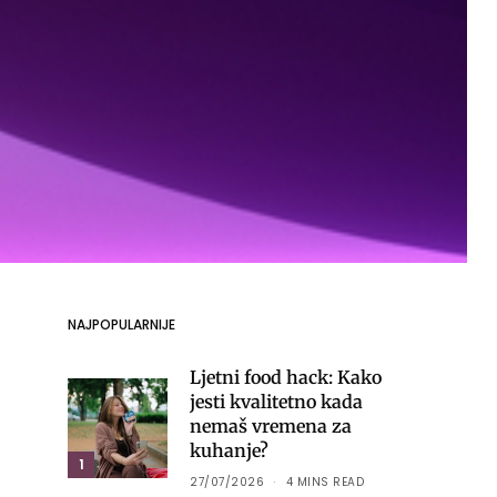
NAJPOPULARNIJE
Ljetni food hack: Kako
jesti kvalitetno kada
nemaš vremena za
kuhanje?
1
27/07/2026
4 MINS READ