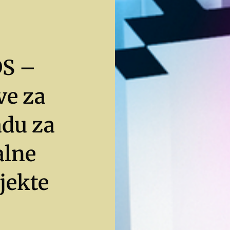
S –
ve za
adu za
alne
jekte