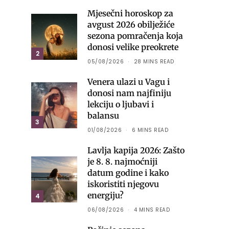
Mjesečni horoskop za
avgust 2026 obilježiće
sezona pomračenja koja
donosi velike preokrete
2
05/08/2026
28 MINS READ
Venera ulazi u Vagu i
donosi nam najfiniju
lekciju o ljubavi i
balansu
3
01/08/2026
6 MINS READ
Lavlja kapija 2026: Zašto
je 8. 8. najmoćniji
datum godine i kako
iskoristiti njegovu
energiju?
4
06/08/2026
4 MINS READ