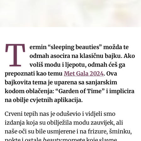
T
ermin “sleeping beauties” možda te
odmah asocira na klasičnu bajku. Ako
voliš modu i ljepotu, odmah ćeš ga
prepoznati kao temu
Met Gala 2024
. Ova
bajkovita tema je uparena sa sanjarskim
kodom oblačenja: “Garden of Time” i implicira
na obilje cvjetnih aplikacija.
Crveni tepih nas je oduševio i vidjeli smo
izdanja koja su obilježila modu zauvijek, ali
naše oči su bile usmjerene i na frizure, šminku,
nokte i ostale
beauty
momete koje slavne