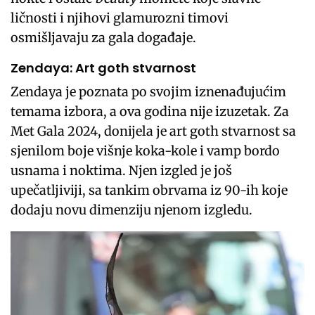
ličnosti i njihovi glamurozni timovi
osmišljavaju za gala događaje.
Zendaya: Art goth stvarnost
Zendaya je poznata po svojim iznenađujućim
temama izbora, a ova godina nije izuzetak. Za
Met Gala 2024, donijela je art goth stvarnost sa
sjenilom boje višnje koka-kole i vamp bordo
usnama i noktima. Njen izgled je još
upečatljiviji, sa tankim obrvama iz 90-ih koje
dodaju novu dimenziju njenom izgledu.