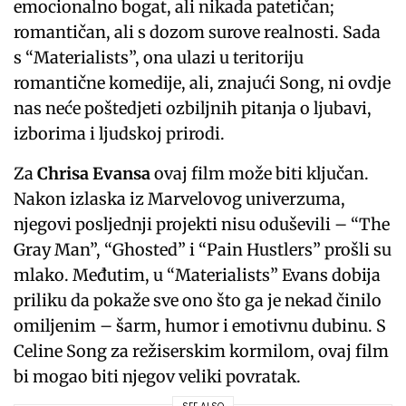
emocionalno bogat, ali nikada patetičan;
romantičan, ali s dozom surove realnosti. Sada
s “Materialists”, ona ulazi u teritoriju
romantične komedije, ali, znajući Song, ni ovdje
nas neće poštedjeti ozbiljnih pitanja o ljubavi,
izborima i ljudskoj prirodi.
Za
Chrisa Evansa
ovaj film može biti ključan.
Nakon izlaska iz Marvelovog univerzuma,
njegovi posljednji projekti nisu oduševili – “The
Gray Man”, “Ghosted” i “Pain Hustlers” prošli su
mlako. Međutim, u “Materialists” Evans dobija
priliku da pokaže sve ono što ga je nekad činilo
omiljenim – šarm, humor i emotivnu dubinu. S
Celine Song za režiserskim kormilom, ovaj film
bi mogao biti njegov veliki povratak.