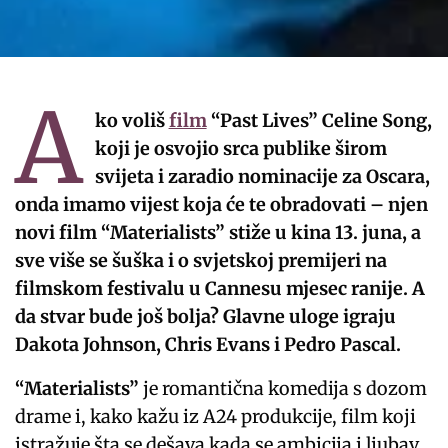
A
ko voliš
film
“Past Lives” Celine Song,
koji je osvojio srca publike širom
svijeta i zaradio nominacije za Oscara,
onda imamo vijest koja će te obradovati – njen
novi film “Materialists” stiže u kina 13. juna, a
sve više se šuška i o svjetskoj premijeri na
filmskom festivalu u Cannesu mjesec ranije. A
da stvar bude još bolja? Glavne uloge igraju
Dakota Johnson, Chris Evans i Pedro Pascal.
“Materialists”
je romantična komedija s dozom
drame i, kako kažu iz A24 produkcije, film koji
istražuje šta se dešava kada se ambicija i ljubav