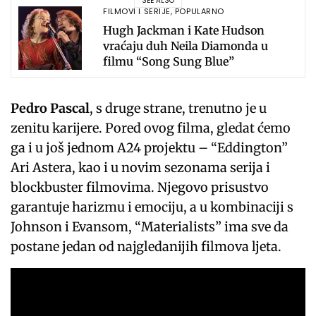
SEE ALSO
FILMOVI I SERIJE
,
POPULARNO
Hugh Jackman i Kate Hudson
vraćaju duh Neila Diamonda u
filmu “Song Sung Blue”
Pedro Pascal
, s druge strane, trenutno je u
zenitu karijere. Pored ovog filma, gledat ćemo
ga i u još jednom A24 projektu – “Eddington”
Ari Astera, kao i u novim sezonama serija i
blockbuster filmovima. Njegovo prisustvo
garantuje harizmu i emociju, a u kombinaciji s
Johnson i Evansom, “Materialists” ima sve da
postane jedan od najgledanijih filmova ljeta.