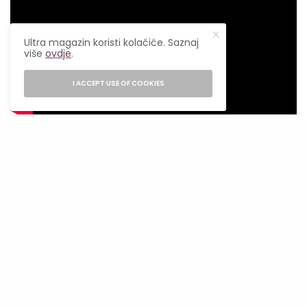
Ultra magazin koristi kolačiće. Saznaj
više
ovdje
.
I ACCEPT USE OF COOKIES
Spremi se za elegantnu, inteligentnu i
uzbudljivu filmsku vožnju kroz ljubavne dileme,
društvene ambicije i emocionalne izbore. Ako
voliš romantične komedije koje te natjeraju da
se nasmiješ, ali i zamisliš, “Materialists” je film
koji ne smiješ propustiti. Premijera je zakazana
za 13. juni, a Cannes? Sve su oči uprte ka
festivalu i mogućoj svjetskoj premijeri.
Prati nas