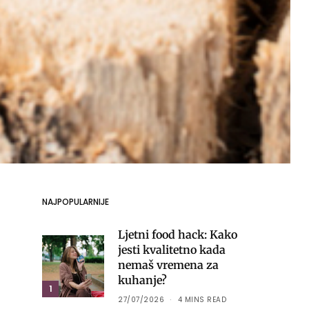
NAJPOPULARNIJE
Ljetni food hack: Kako
jesti kvalitetno kada
nemaš vremena za
kuhanje?
1
27/07/2026
4 MINS READ