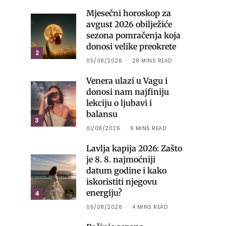
Mjesečni horoskop za
avgust 2026 obilježiće
sezona pomračenja koja
donosi velike preokrete
2
05/08/2026
28 MINS READ
Venera ulazi u Vagu i
donosi nam najfiniju
lekciju o ljubavi i
balansu
3
01/08/2026
6 MINS READ
Lavlja kapija 2026: Zašto
je 8. 8. najmoćniji
datum godine i kako
iskoristiti njegovu
energiju?
4
06/08/2026
4 MINS READ