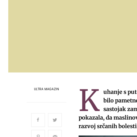
K
ULTRA MAGAZIN
uhanje s put
bilo pametno
sastojak zam
pokazala, da maslino
razvoj srčanih bolesti