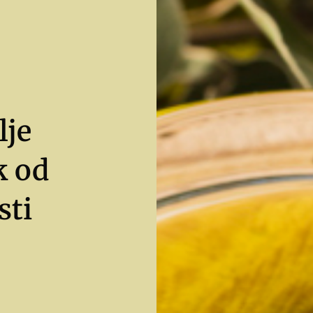
lje
k od
sti