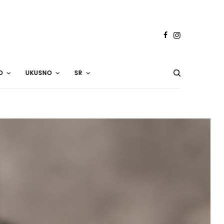
O
UKUSNO
SR