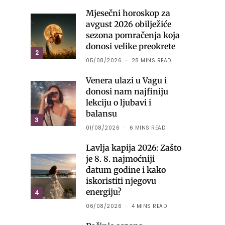
Mjesečni horoskop za
avgust 2026 obilježiće
sezona pomračenja koja
donosi velike preokrete
2
05/08/2026
28 MINS READ
Venera ulazi u Vagu i
donosi nam najfiniju
lekciju o ljubavi i
balansu
3
01/08/2026
6 MINS READ
Lavlja kapija 2026: Zašto
je 8. 8. najmoćniji
datum godine i kako
iskoristiti njegovu
energiju?
4
06/08/2026
4 MINS READ