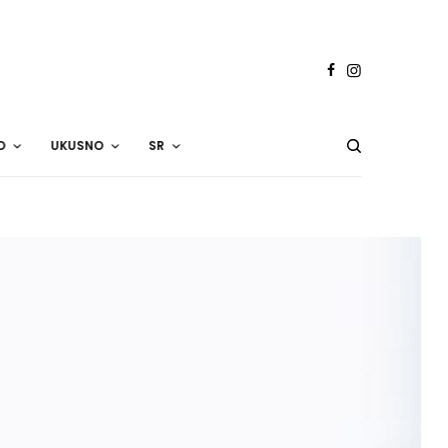
O
UKUSNO
SR