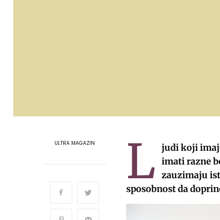
L
ULTRA MAGAZIN
judi koji im
imati razne b
zauzimaju ist
sposobnost da dopri