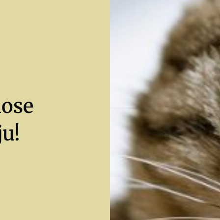
nose
ju!