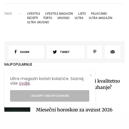
TAGS
LIFESTYLE
LIFESTYLE MAGAZIN
LJETO
PALAČINKE
RECEPTI
TORTA
UKUSNO
ULTRA
ULTRA MAGAZIN
ULTRA UKUSNO
SHARE
TWEET
NAJPOPULARNIJE
Ultra magazin koristi kolačiće. Saznaj
Ljetni food hack: Kako jesti kvalitetno
više
ovdje
.
kada nemaš vremena za kuhanje?
27/07/2026
4 MINS READ
I ACCEPT USE OF COOKIES
1
Mjesečni horoskop za avgust 2026
obilježiće sezona pomračenja koja
donosi velike preokrete