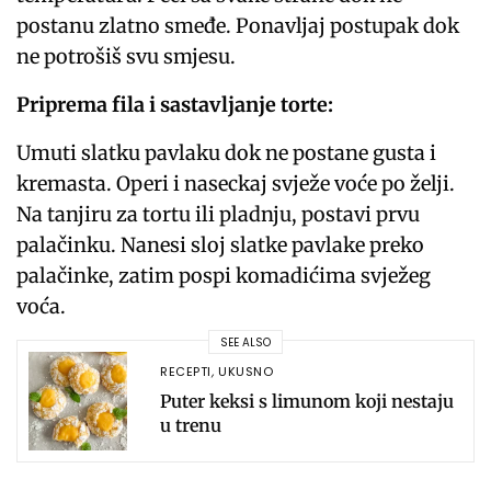
postanu zlatno smeđe. Ponavljaj postupak dok
ne potrošiš svu smjesu.
Priprema fila i sastavljanje torte:
Umuti slatku pavlaku dok ne postane gusta i
kremasta. Operi i naseckaj svježe voće po želji.
Na tanjiru za tortu ili pladnju, postavi prvu
palačinku. Nanesi sloj slatke pavlake preko
palačinke, zatim pospi komadićima svježeg
voća.
SEE ALSO
RECEPTI
,
UKUSNO
Puter keksi s limunom koji nestaju
u trenu