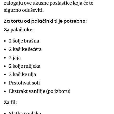
zalogaju ove ukusne poslastice koja će te
sigurno oduševiti.
Za tortu od palačinki ti je potrebno:
Za palačinke:
2 šolje brašna
2 kašike šećera
2 jaja
2 šolje mlijeka
2 kašike ulja
Prstohvat soli
Ekstrakt vanilije (po izboru)
Za fil:
Slatka pavlaka