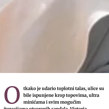
O
tkako je udario toplotni talas, ulice su
bile ispunjene krop topovima, ultra
minićama i svim mogućim
iteracijama otvorenih sandala. Victoria