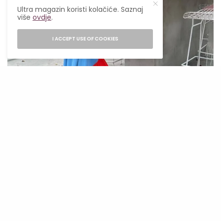
Ultra magazin koristi kolačiće. Saznaj
više
ovdje
.
I ACCEPT USE OF COOKIES
@victoriabeckham
Victoria je ovaj stil učinila osnovnim
elementom svojih kolekcija i neće dozvoliti da
sitnica poput rastuće temperature stane na put