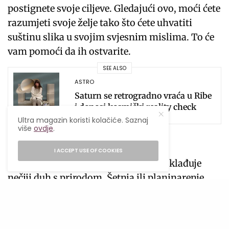
postignete svoje ciljeve. Gledajući ovo, moći ćete
razumjeti svoje želje tako što ćete uhvatiti
suštinu slika u svojim svjesnim mislima. To će
vam pomoći da ih ostvarite.
SEE ALSO
ASTRO
Saturn se retrogradno vraća u Ribe
i donosi kosmički reality check
Ultra magazin koristi kolačiće. Saznaj
više
ovdje
.
Važno je povezati se sa prirodom
I ACCEPT USE OF COOKIES
Šumsko kupanje je aktivnost koja usklađuje
nečiji duh s prirodom. Šetnja ili planinarenje
pomoći će vam da se oslobodite od negativnog
razmišljanja. Osim toga, boravak pod Suncem i
zvijezdom Sirijusom će osvježiti, osnažiti i