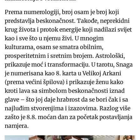
Prema numerologiji, broj osam je broj koji
predstavlja beskonačnost. Takođe, neprekidni
krug života i protok energije koji nadilazi svijet
kao i sve što u njemu živi. U mnogim
kulturama, osam se smatra obilnim,
prosperitetnim i sretnim brojem. Astrološki,
prikazuje moć i transformaciju. U tarotu, Snaga
je numerisana kao 8. karta u Velikoj Arkani
(prema većini špilova) i prikazuje ženu kako
kroti lava sa simbolom beskonačnosti iznad
glave – što joj daje hrabrost da se bori čak i sa
najluđim stvorenjima i izazovima. Razlog više
zašto je 8.8. moćan dan za početak postavljanja
namjera.