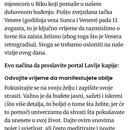
mjesecom u Biku koji pomaže u našem
duhovnom buđenju. Pošto zvejzdana tačka
Venere (godišnja veza Sunca i Venere) pada 13.
avgusta, to je ključno vrijeme da razmislimo o
tome šta zaista želimo (zbog toga što je Venera
retrogradna). Stoga se trebamo osloniti na naše
vizije ovog dana.
Evo načina da proslavite portal Lavlje kapije:
Odvojite vrijeme da manifestujete obilje
Fokusirajte se na svoju želju i zapišite svoje
strasti. Važno je da budete jasni, sažeti i iskreni
(što više detalja, to bolje) o tome šta želite, jer će
to pomoći univerzumu da shvati šta pokušavate
da unesete u svoj život. Dajte ovim snovima
polet i svjetlost, ali često meditirajte i nosite