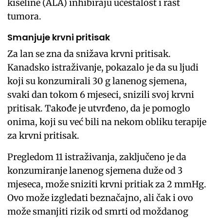
kiseline (ALA) inhibiraju učestalost i rast
tumora.
Smanjuje krvni pritisak
Za lan se zna da snižava krvni pritisak.
Kanadsko istraživanje, pokazalo je da su ljudi
koji su konzumirali 30 g lanenog sjemena,
svaki dan tokom 6 mjeseci, snizili svoj krvni
pritisak. Takođe je utvrđeno, da je pomoglo
onima, koji su već bili na nekom obliku terapije
za krvni pritisak.
Pregledom 11 istraživanja, zaključeno je da
konzumiranje lanenog sjemena duže od 3
mjeseca, može sniziti krvni pritiak za 2 mmHg.
Ovo može izgledati beznačajno, ali čak i ovo
može smanjiti rizik od smrti od moždanog