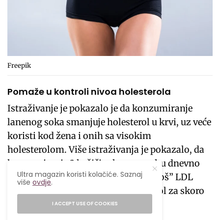
Freepik
Pomaže u kontroli nivoa holesterola
Istraživanje je pokazalo je da konzumiranje
lanenog soka smanjuje holesterol u krvi, uz veće
koristi kod žena i onih sa visokim
holesterolom. Više istraživanja je pokazalo, da
konzumiranje 3 kašičice lana u prahu dnevno
Ultra magazin koristi kolačiće. Saznaj
tokom tri mjeseca, može smanjiti “loš” LDL
više
ovdje
.
holesterol za 20% i ukupni holesterol za skoro
17%.
I ACCEPT USE OF COOKIES