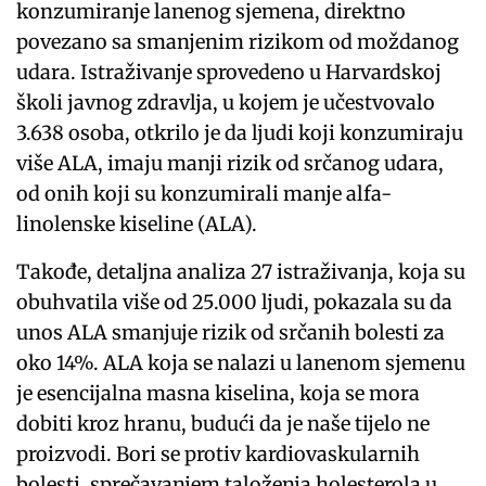
konzumiranje lanenog sjemena, direktno
povezano sa smanjenim rizikom od moždanog
udara. Istraživanje sprovedeno u Harvardskoj
školi javnog zdravlja, u kojem je učestvovalo
3.638 osoba, otkrilo je da ljudi koji konzumiraju
više ALA, imaju manji rizik od srčanog udara,
od onih koji su konzumirali manje alfa-
linolenske kiseline (ALA).
Takođe, detaljna analiza 27 istraživanja, koja su
obuhvatila više od 25.000 ljudi, pokazala su da
unos ALA smanjuje rizik od srčanih bolesti za
oko 14%. ALA koja se nalazi u lanenom sjemenu
je esencijalna masna kiselina, koja se mora
dobiti kroz hranu, budući da je naše tijelo ne
proizvodi. Bori se protiv kardiovaskularnih
bolesti, sprečavanjem taloženja holesterola u