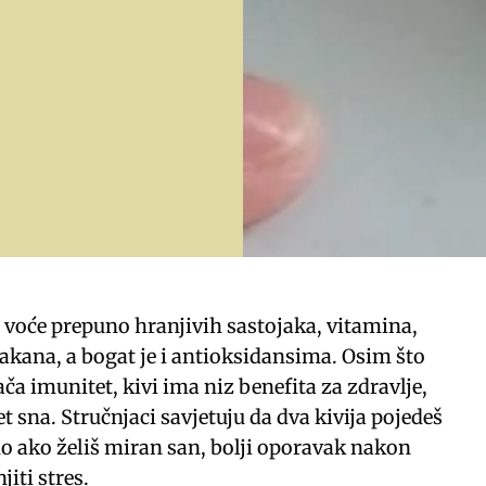
o voće prepuno hranjivih sastojaka, vitamina,
lakana, a bogat je i antioksidansima. Osim što
ača imunitet, kivi ima niz benefita za zdravlje,
et sna. Stručnjaci savjetuju da dva kivija pojedeš
no ako želiš miran san, bolji oporavak nakon
iti stres.