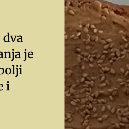
 dva
anja je
bolji
 i