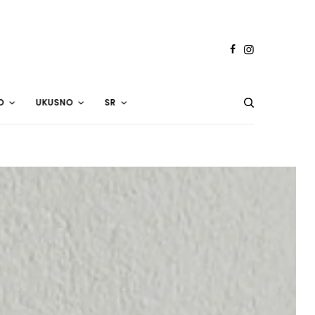
O
UKUSNO
SR