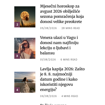
Mjesečni horoskop za
avgust 2026 obilježiće
sezona pomračenja koja
donosi velike preokrete
2
05/08/2026
28 MINS READ
Venera ulazi u Vagu i
donosi nam najfiniju
lekciju o ljubavi i
balansu
3
01/08/2026
6 MINS READ
Lavlja kapija 2026: Zašto
je 8. 8. najmoćniji
datum godine i kako
iskoristiti njegovu
energiju?
4
06/08/2026
4 MINS READ