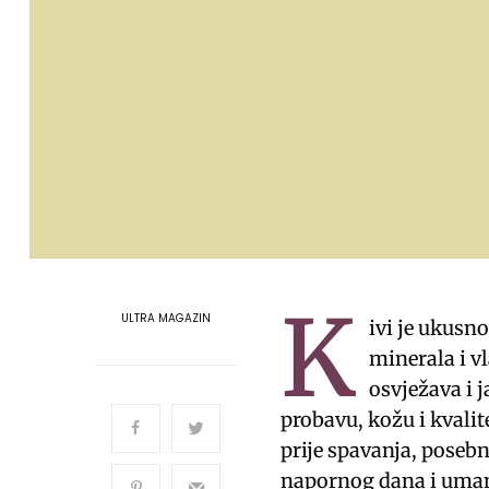
K
ULTRA MAGAZIN
ivi je ukusn
minerala i v
osvježava i j
probavu, kožu i kvalit
prije spavanja, poseb
napornog dana i umanj