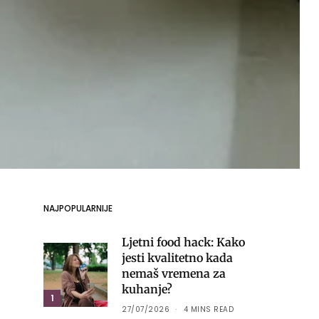
NAJPOPULARNIJE
Ljetni food hack: Kako
jesti kvalitetno kada
nemaš vremena za
kuhanje?
1
27/07/2026
4 MINS READ