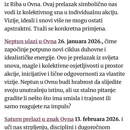
iz Riba u Ovna. Ovaj prelazak simbolično nas
vodi iz kolektivnog sna u individualnu akciju.
Vizije, ideali i snovi više ne mogu ostati
apstraktni. Traži se konkretna primjena.
Neptun ulazi u Ovna
26. januara 2026.,
čime
započinje potpuno novi ciklus duhovne i
idealističke energije. Ovo je prelazak iz svijeta
snova, magle i kolektivne osjetljivosti u prostor
akcije, inicijative i lične odgovornosti za vlastite
vizije. Neptun u Ovnu budi hrabrost da slijedite
svoju unutrašnju istinu, ali uz stalno pitanje:
gradite li nešto što ima smisla i trajnost ili
samo reagujete na impuls?
Saturn prelazi u znak Ovna
13. februara 2026.
i
uči nas strpljenju, disciplini i dugoročnom