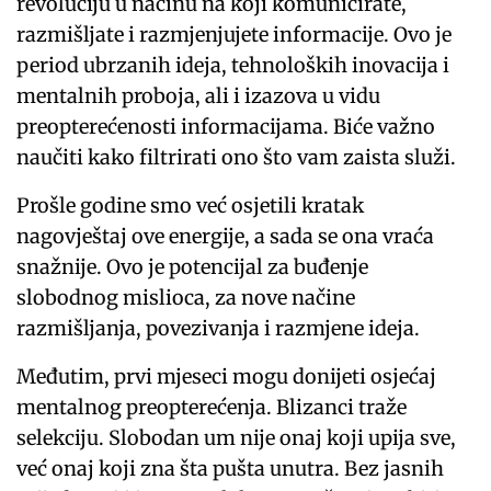
revoluciju u načinu na koji komunicirate,
razmišljate i razmjenjujete informacije. Ovo je
period ubrzanih ideja, tehnoloških inovacija i
mentalnih proboja, ali i izazova u vidu
preopterećenosti informacijama. Biće važno
naučiti kako filtrirati ono što vam zaista služi.
Prošle godine smo već osjetili kratak
nagovještaj ove energije, a sada se ona vraća
snažnije. Ovo je potencijal za buđenje
slobodnog mislioca, za nove načine
razmišljanja, povezivanja i razmjene ideja.
Međutim, prvi mjeseci mogu donijeti osjećaj
mentalnog preopterećenja. Blizanci traže
selekciju. Slobodan um nije onaj koji upija sve,
već onaj koji zna šta pušta unutra. Bez jasnih