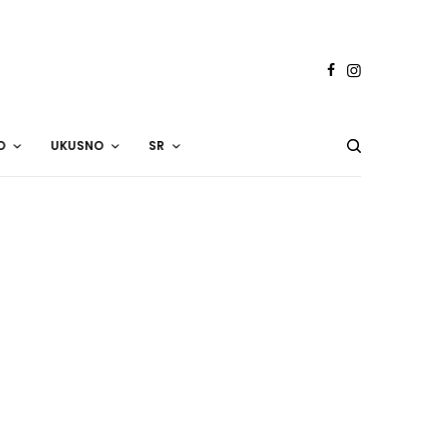
O
UKUSNO
SR