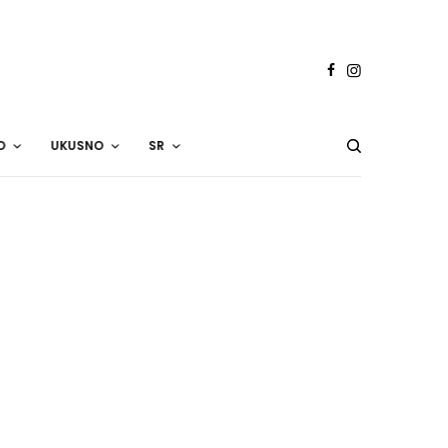
O
UKUSNO
SR