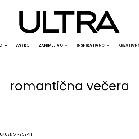
O
ASTRO
ZANIMLJIVO
INSPIRATIVNO
KREATIVN
romantična večera
UKUSNO
,
RECEPTI