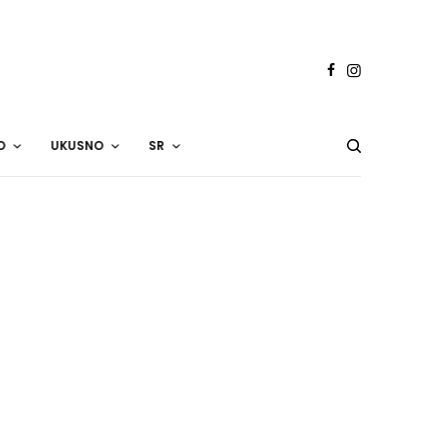
O
UKUSNO
SR