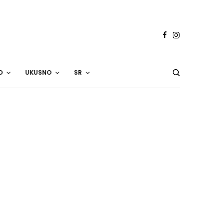
O
UKUSNO
SR