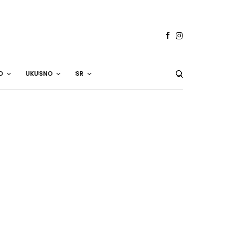
O
UKUSNO
SR