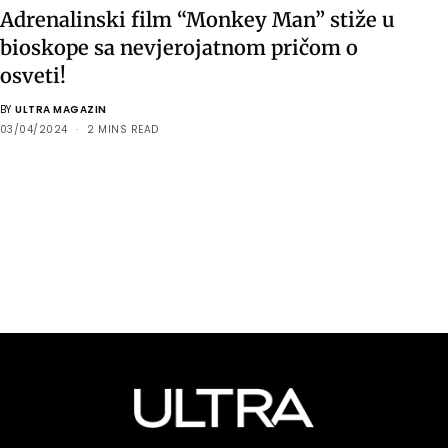
Adrenalinski film “Monkey Man” stiže u
bioskope sa nevjerojatnom pričom o
osveti!
BY
ULTRA MAGAZIN
03/04/2024
2 MINS READ