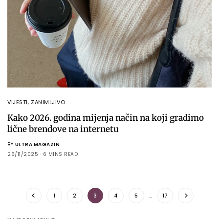
VIJESTI
,
ZANIMLJIVO
Kako 2026. godina mijenja način na koji gradimo
lične brendove na internetu
BY
ULTRA MAGAZIN
26/11/2025
6 MINS READ
1
2
3
4
5
…
17