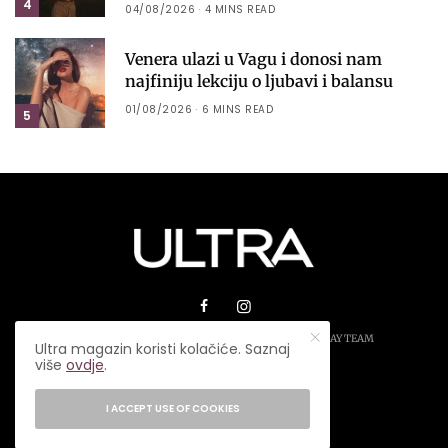
4
04/08/2026
4 MINS READ
Venera ulazi u Vagu i donosi nam
najfiniju lekciju o ljubavi i balansu
01/08/2026
6 MINS READ
5
© 2026 ULTRA MAGAZIN. SVA PRAVA ZADRŽANA.
PLAY TEAM
Ultra magazin koristi kolačiće. Saznaj
više
ovdje
.
USLOVI KORIŠTENJA
IMPRESSUM
I ACCEPT USE OF COOKIES