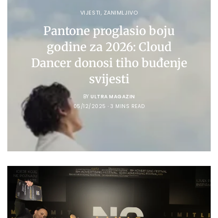
VIJESTI
,
ZANIMLJIVO
Pantone proglasio boju
godine za 2026: Cloud
Dancer donosi tiho buđenje
svijesti
BY
ULTRA MAGAZIN
05/12/2025
3 MINS READ