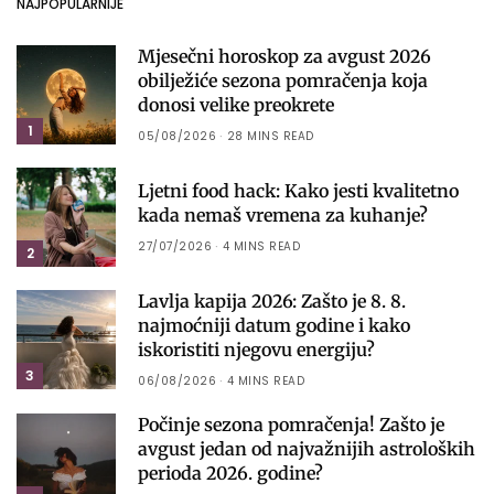
NAJPOPULARNIJE
Mjesečni horoskop za avgust 2026
obilježiće sezona pomračenja koja
donosi velike preokrete
1
05/08/2026
28 MINS READ
Ljetni food hack: Kako jesti kvalitetno
kada nemaš vremena za kuhanje?
27/07/2026
4 MINS READ
2
Lavlja kapija 2026: Zašto je 8. 8.
najmoćniji datum godine i kako
iskoristiti njegovu energiju?
3
06/08/2026
4 MINS READ
Počinje sezona pomračenja! Zašto je
avgust jedan od najvažnijih astroloških
perioda 2026. godine?