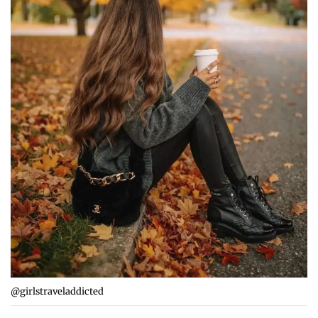
@girlstraveladdicted