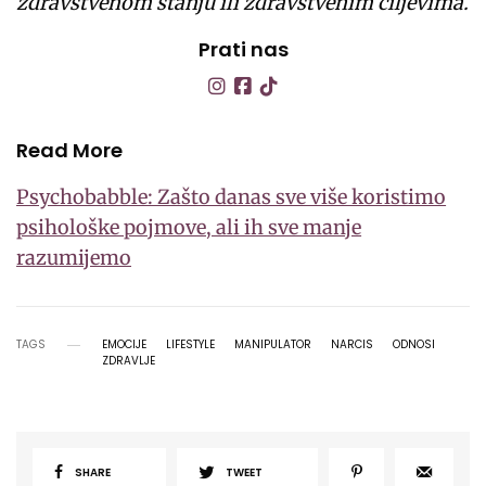
zdravstvenom stanju ili zdravstvenim ciljevima.
Prati nas
Read More
Psychobabble: Zašto danas sve više koristimo
psihološke pojmove, ali ih sve manje
razumijemo
TAGS
EMOCIJE
LIFESTYLE
MANIPULATOR
NARCIS
ODNOSI
ZDRAVLJE
SHARE
TWEET