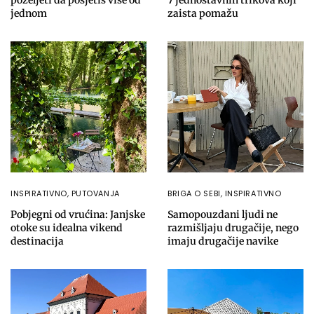
poželjeti da posjetiš više od
7 jednostavnih trikova koji
jednom
zaista pomažu
INSPIRATIVNO
,
PUTOVANJA
BRIGA O SEBI
,
INSPIRATIVNO
Pobjegni od vrućina: Janjske
Samopouzdani ljudi ne
otoke su idealna vikend
razmišljaju drugačije, nego
destinacija
imaju drugačije navike