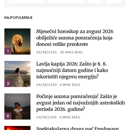
NAJPOPULARNIJE
Mjesečni horoskop za avgust 2026
obilježiće sezona pomračenja koja
donosi velike preokrete
1
05/08/2026
28 MINS READ
Lavlja kapija 2026: Zašto je 8. 8.
najmoćniji datum godine i kako
iskoristiti njegovu energiju?
2
06/08/2026
4 MINS READ
Počinje sezona pomračenja! Zašto je
avgust jedan od najvažnijih astroloških
perioda 2026. godine?
3
04/08/2026
4 MINS READ
Spektakularna druga noć Freshwave