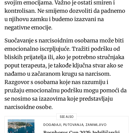
svojim emocijama. Važno je ostati smiren i
kontrolisan. Ne smijemo dozvoliti da padnemo
u njihovu zamku i budemo izazvani na
negativne emocije.
Suočavanje s narcisoidnim osobama može biti
emocionalno iscrpljujuće. Tražiti podršku od
bliskih prijatelja ili, ako je potrebno stručnjaka
poput terapeuta, je takođe ključna stvar ako se
nađamo u začaranom krugu sa narcisom.
Razgovor s osobama koje nas razumiju i
pružaju emocionalnu podršku mogu pomoći da
se nosimo sa izazovima koje predstavljaju
narcisoidne osobe.
SEE ALSO
DOGAĐAJI
,
PUTOVANJA
,
ZANIMLJIVO
Bosphorus Cup 2025: Jedriličarski