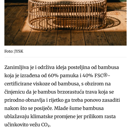
Foto: JYSK
Zanimljiva je i održiva ideja posteljina od bambusa
koja je izrađena od 60% pamuka i 40% FSC®-
certificirane viskoze od bambusa, s obzirom na
činjenicu da je bambus brzorastuća trava koja se
prirodno obnavlja i rijetko ga treba ponovo zasaditi
nakon što se posiječe. Mlade šume bambusa
ublažavaju klimatske promjene jer prilikom rasta
učinkovito vežu CO₂.