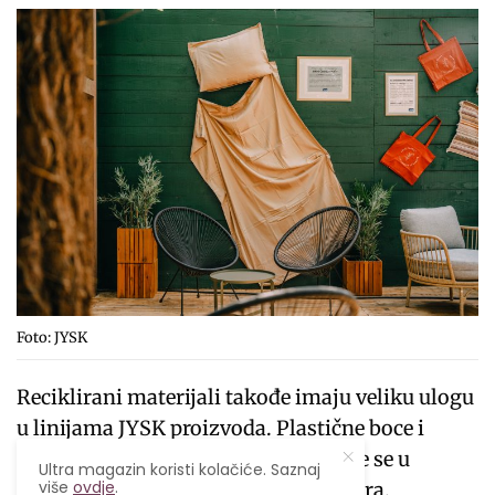
Foto: JYSK
Reciklirani materijali takođe imaju veliku ulogu
u linijama JYSK proizvoda. Plastične boce i
ostaci pamuka iz proizvodnje koriste se u
Ultra magazin koristi kolačiće. Saznaj
više
ovdje
.
preradi novih proizvoda poput peškira.