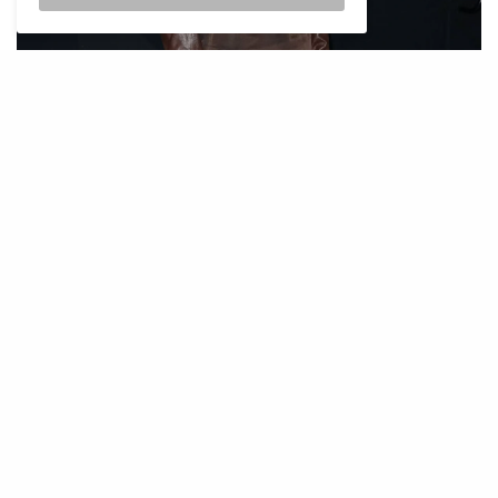
©Imago
Jedna od glavnih prednosti čokoladno smeđe