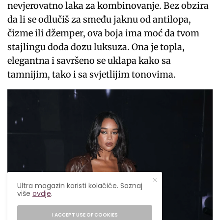
nevjerovatno laka za kombinovanje. Bez obzira
da li se odlučiš za smeđu jaknu od antilopa,
čizme ili džemper, ova boja ima moć da tvom
stajlingu doda dozu luksuza. Ona je topla,
elegantna i savršeno se uklapa kako sa
tamnijim, tako i sa svjetlijim tonovima.
Ultra magazin koristi kolačiće. Saznaj
više
ovdje
.
I ACCEPT USE OF COOKIES