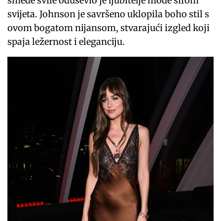
smeđe svile oduševio je ljubitelje mode širom
svijeta. Johnson je savršeno uklopila boho stil s
ovom bogatom nijansom, stvarajući izgled koji
spaja ležernost i eleganciju.