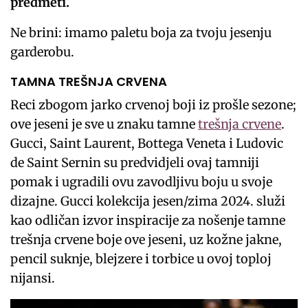
predmeti.
Ne brini: imamo paletu boja za tvoju jesenju
garderobu.
TAMNA TREŠNJA CRVENA
Reci zbogom jarko crvenoj boji iz prošle sezone;
ove jeseni je sve u znaku tamne
trešnja crvene
.
Gucci, Saint Laurent, Bottega Veneta i Ludovic
de Saint Sernin su predvidjeli ovaj tamniji
pomak i ugradili ovu zavodljivu boju u svoje
dizajne. Gucci kolekcija jesen/zima 2024. služi
kao odličan izvor inspiracije za nošenje tamne
trešnja crvene boje ove jeseni, uz kožne jakne,
pencil suknje, blejzere i torbice u ovoj toploj
nijansi.