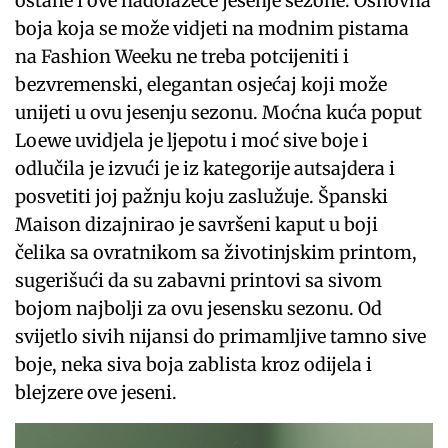
ostane i ove nadolazeće jesenje sezone. Osnovna
boja koja se može vidjeti na modnim pistama
na Fashion Weeku ne treba potcijeniti i
bezvremenski, elegantan osjećaj koji može
unijeti u ovu jesenju sezonu. Moćna kuća poput
Loewe uvidjela je ljepotu i moć sive boje i
odlučila je izvući je iz kategorije autsajdera i
posvetiti joj pažnju koju zaslužuje. Španski
Maison dizajnirao je savršeni kaput u boji
čelika sa ovratnikom sa životinjskim printom,
sugerišući da su zabavni printovi sa sivom
bojom najbolji za ovu jesensku sezonu. Od
svijetlo sivih nijansi do primamljive tamno sive
boje, neka siva boja zablista kroz odijela i
blejzere ove jeseni.