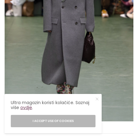
Ultra magazin koristi kolačiće. Saznaj
više
ovdje
.
I ACCEPT USE OF COOKIES
Getty Images