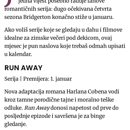
jedna vijest posebno raduje fanove
romantičnih serija: dugo očekivana četvrta
sezona Bridgerton konačno stiže u januaru.
Ako voliš serije koje se gledaju u dahu i filmove
idealne za zimske večeri pod dekicom, ovaj
mjesec je pun naslova koje trebaš odmah upisati
u kalendar.
RUN AWAY
Serija | Premijera: 1. januar
Nova adaptacija romana Harlana Cobena vodi
kroz tamne porodične tajne i moralno teške
odluke.
Run Away
donosi napetost od prve do
posljednje epizode i savršena je za binge
gledanje.