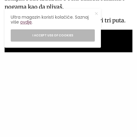
nogama kao da plivaš.
Ultra magazin koristi kolačiće. Saznaj
Učini ovo osam do deset puta. Ponovi tri puta.
više
ovdje
.
I ACCEPT USE OF COOKIES
Izvor: shefinds.com