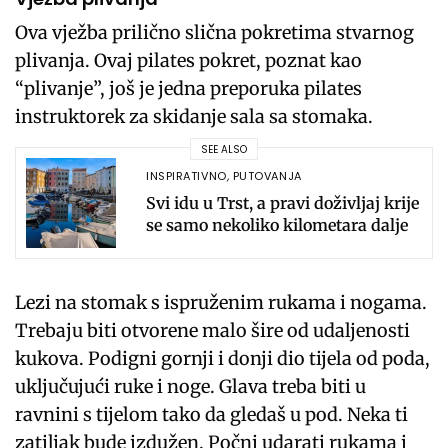
Ova vježba prilično slična pokretima stvarnog
plivanja. Ovaj pilates pokret, poznat kao
“plivanje”, još je jedna preporuka pilates
instruktorek za skidanje sala sa stomaka.
SEE ALSO
INSPIRATIVNO
,
PUTOVANJA
Svi idu u Trst, a pravi doživljaj krije
se samo nekoliko kilometara dalje
Lezi na stomak s ispruženim rukama i nogama.
Trebaju biti otvorene malo šire od udaljenosti
kukova. Podigni gornji i donji dio tijela od poda,
uključujući ruke i noge. Glava treba biti u
ravnini s tijelom tako da gledaš u pod. Neka ti
zatiljak bude izdužen. Počni udarati rukama i