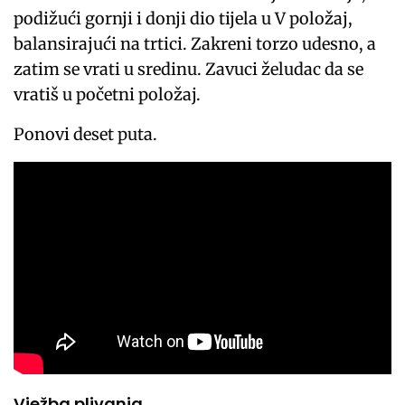
podižući gornji i donji dio tijela u V položaj,
balansirajući na trtici. Zakreni torzo udesno, a
zatim se vrati u sredinu. Zavuci želudac da se
vratiš u početni položaj.
Ponovi deset puta.
Vježba plivanja