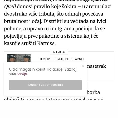
Quell
donosi pravilo koje šokira – u arenu ulazi
dvostruko više tributa, što odmah povećava
brutalnost i očaj. Distrikti su već tada na ivici
pobune, a upravo u tim Igrama počinju da se
pojavljuju prve pukotine u sistemu koji će
kasnije srušiti Katniss.
SEE ALSO
FILMOVI I SERIJE
,
POPULARNO
Netflix i BBC najavljuju nastavak
Ultra magazin koristi kolačiće. Saznaj
serije ‘Peaky Blinders’
više
ovdje
.
I ACCEPT USE OF COOKIES
U središtu svega je Haymitch, čija će borba
obilježiti ne samo te Igre nego i cijeli njegov
kasniji život. Upravo ovdje nastaju njegov
cinizam, njegovi strahovi, traume koje nosi kao