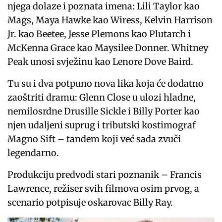
njega dolaze i poznata imena: Lili Taylor kao
Mags, Maya Hawke kao Wiress, Kelvin Harrison
Jr. kao Beetee, Jesse Plemons kao Plutarch i
McKenna Grace kao Maysilee Donner. Whitney
Peak unosi svježinu kao Lenore Dove Baird.
Tu su i dva potpuno nova lika koja će dodatno
zaoštriti dramu: Glenn Close u ulozi hladne,
nemilosrdne Drusille Sickle i Billy Porter kao
njen udaljeni suprug i tributski kostimograf
Magno Sift – tandem koji već sada zvuči
legendarno.
Produkciju predvodi stari poznanik – Francis
Lawrence, režiser svih filmova osim prvog, a
scenario potpisuje oskarovac Billy Ray.