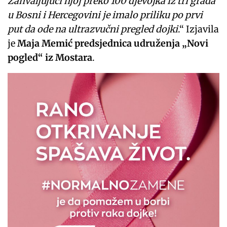
Zahvaljujući njoj preko 100 djevojka iz tri grada
u Bosni i Hercegovini je imalo priliku po prvi
put da ode na ultrazvučni pregled dojki
.“ Izjavila
je
Maja Memić predsjednica udruženja „Novi
pogled“ iz Mostara
.