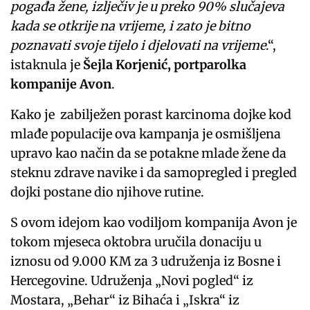
pogađa žene, izlječiv je u preko 90% slučajeva
kada se otkrije na vrijeme, i zato je bitno
poznavati svoje tijelo i djelovati na vrijeme
.“,
istaknula je
Šejla Korjenić, portparolka
kompanije Avon
.
Kako je zabilježen porast karcinoma dojke kod
mlađe populacije ova kampanja je osmišljena
upravo kao način da se potakne mlade žene da
steknu zdrave navike i da samopregled i pregled
dojki postane dio njihove rutine.
S ovom idejom kao vodiljom kompanija Avon je
tokom mjeseca oktobra uručila donaciju u
iznosu od 9.000 KM za 3 udruženja iz Bosne i
Hercegovine. Udruženja „Novi pogled“ iz
Mostara, „Behar“ iz Bihaća i „Iskra“ iz