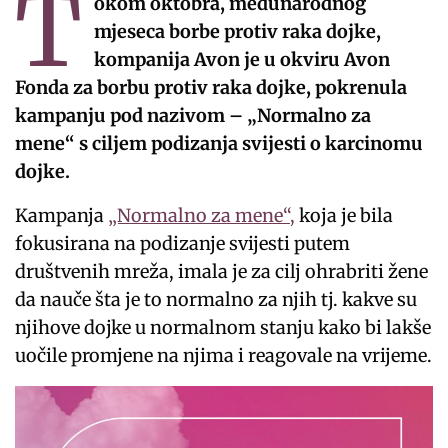
T
okom oktobra, međunarodnog
mjeseca borbe protiv raka dojke,
kompanija Avon je u okviru Avon
Fonda za borbu protiv raka dojke, pokrenula
kampanju pod nazivom – „Normalno za
mene“ s ciljem podizanja svijesti o karcinomu
dojke.
Kampanja
„Normalno za mene“,
koja je bila
fokusirana na podizanje svijesti putem
društvenih mreža, imala je za cilj ohrabriti žene
da nauče šta je to normalno za njih tj. kakve su
njihove dojke u normalnom stanju kako bi lakše
uočile promjene na njima i reagovale na vrijeme.