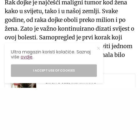
Rak dojke je najčešći maligni tumor kod žena
kako u svijetu, tako i u našoj zemlji. Svake
godine, od raka dojke oboli preko milion i po
žena. Zato je važno kontinuirano dizati svijest o
ovoj bolesti. Samopregled je prvi korak koji
svaka žena može samostalno napraviti jednom
Ultra magazin koristi kolačiće. Saznaj
mjesečno kako bi na vrijeme prepoznala bilo
više
ovdje
.
kakve promjene na svojim dojkama.
I ACCEPT USE OF COOKIES
SEE ALSO
BRIGA O SEBI
,
INSPIRATIVNO
Kako napraviti novogodišnje
odluke koje ćeš zaista ispuniti
Upute kako najjednostavnije izvršiti ovaj
pregled kompanija Avon je ove godine
pripremila i u vidu edukativnog videa.