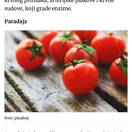
krvnog pritisaka, arterijske plakove i krvne
sudove, koji grade enzime.
Paradajz
Foto: pixabay