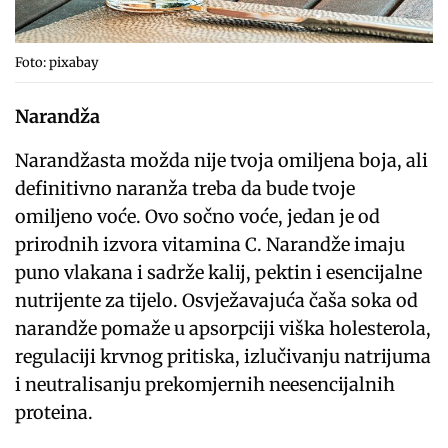
Foto: pixabay
Narandža
Narandžasta možda nije tvoja omiljena boja, ali
definitivno naranža treba da bude tvoje
omiljeno voće. Ovo sočno voće, jedan je od
prirodnih izvora vitamina C. Narandže imaju
puno vlakana i sadrže kalij, pektin i esencijalne
nutrijente za tijelo. Osvježavajuća čaša soka od
narandže pomaže u apsorpciji viška holesterola,
regulaciji krvnog pritiska, izlučivanju natrijuma
i neutralisanju prekomjernih neesencijalnih
proteina.