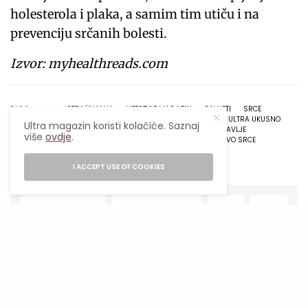
holesterola i plaka, a samim tim utiču i na
prevenciju srčanih bolesti.
Izvor: myhealthreads.com
TAGS
ISTRAŽIVANJA
LIFESTYLE MAGAZIN
SAVJETI
SRCE
SUPER HRANA
ULTRA
ULTRA MAGAZIN
ULTRA UKUSNO
Ultra magazin koristi kolačiće. Saznaj
ZDRAVA HRANA
ZDRAVE NAMIRNICE
ZDRAVLJE
više
ovdje
.
ZDRAVLJE SRCA
ZDRAVO I UKUSNO
ZDRAVO SRCE
I ACCEPT USE OF COOKIES
SHARE
TWEET
NAJPOPULARNIJE
Ljetni food hack: Kako jesti kvalitetno
kada nemaš vremena za kuhanje?