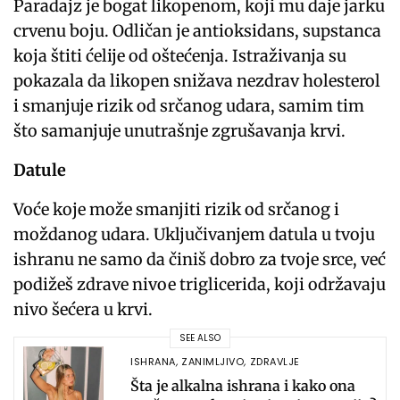
Paradajz je bogat likopenom, koji mu daje jarku
crvenu boju. Odličan je antioksidans, supstanca
koja štiti ćelije od oštećenja. Istraživanja su
pokazala da likopen snižava nezdrav holesterol
i smanjuje rizik od srčanog udara, samim tim
što samanjuje unutrašnje zgrušavanja krvi.
Datule
Voće koje može smanjiti rizik od srčanog i
moždanog udara. Uključivanjem datula u tvoju
ishranu ne samo da činiš dobro za tvoje srce, već
podižeš zdrave nivoe triglicerida, koji održavaju
nivo šećera u krvi.
SEE ALSO
ISHRANA
,
ZANIMLJIVO
,
ZDRAVLJE
Šta je alkalna ishrana i kako ona