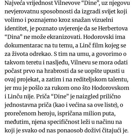
Najveća vrijednost Vilnevove “Dine”, uz njegovu
nevjerovatnu sposobnosti da izgradi svijet koji
volimo i poznajemo kroz snažan vizuelni
identitet, je poznato uvjerenje da se Herbertova
“Dina” ne može ekranizovati. Hodorovski ima
dokumentarac na tu temu, a Linč film kojeg se
za života odrekao. S tim na umu, a govorimo o
takvom teretu i nasljeđu, Vilnevu se mora odati
počast prvo na hrabrosti da se uopšte upusti u
ovaj projekat, a zatim i na rediteljskom talentu,
jer mu je pošlo za rukom ono što Hodorovskom
i Linču nije. Priča “Dine” je naizgled prilično
jednostavna priča (kao i većina sa ove liste), o
prorečenom heroju, ispričana milion puta,
međutim, njena specifičnost leži u načinu na
koji je svako od nas ponaosob doživi čitajući je.