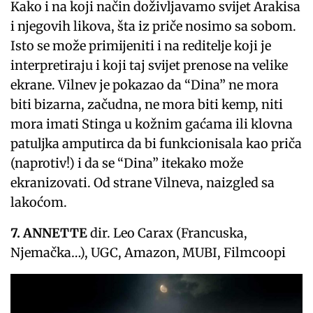
Kako i na koji način doživljavamo svijet Arakisa
i njegovih likova, šta iz priče nosimo sa sobom.
Isto se može primijeniti i na reditelje koji je
interpretiraju i koji taj svijet prenose na velike
ekrane. Vilnev je pokazao da “Dina” ne mora
biti bizarna, začudna, ne mora biti kemp, niti
mora imati Stinga u kožnim gaćama ili klovna
patuljka amputirca da bi funkcionisala kao priča
(naprotiv!) i da se “Dina” itekako može
ekranizovati. Od strane Vilneva, naizgled sa
lakoćom.
7. ANNETTE
dir. Leo Carax (Francuska,
Njemačka…), UGC, Amazon, MUBI, Filmcoopi