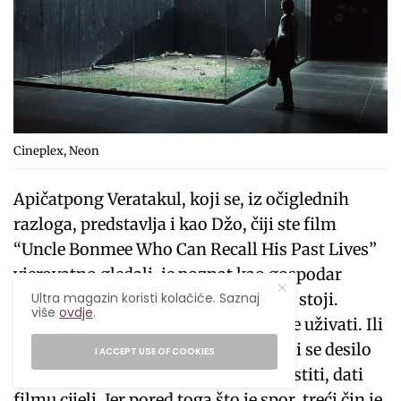
Cineplex, Neon
Apičatpong Veratakul, koji se, iz očiglednih
razloga, predstavlja i kao Džo, čiji ste film
“Uncle Bonmee Who Can Recall His Past Lives”
vjerovatno gledali, je poznat kao gospodar
Ultra magazin koristi kolačiće. Saznaj
sporog filma u kojem vrijeme kao da stoji.
više
ovdje
.
“Memoria” je takav film u kojem ćete uživati. Ili
nećete. Kao u slučaju Lea Karaa. Da bi se desilo
I ACCEPT USE OF COOKIES
ovo prvo, moraćete se pustiti i prepustiti, dati
filmu cijeli. Jer pored toga što je spor, treći čin je