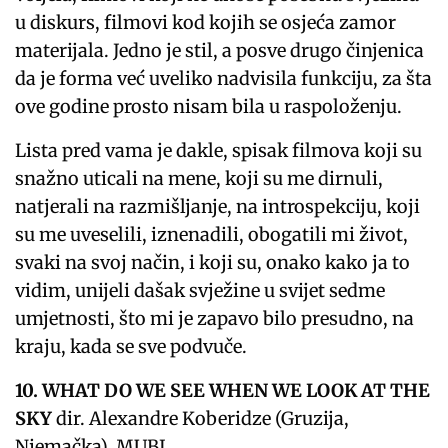
u diskurs, filmovi kod kojih se osjeća zamor
materijala. Jedno je stil, a posve drugo činjenica
da je forma već uveliko nadvisila funkciju, za šta
ove godine prosto nisam bila u raspoloženju.
Lista pred vama je dakle, spisak filmova koji su
snažno uticali na mene, koji su me dirnuli,
natjerali na razmišljanje, na introspekciju, koji
su me uveselili, iznenadili, obogatili mi život,
svaki na svoj način, i koji su, onako kako ja to
vidim, unijeli dašak svježine u svijet sedme
umjetnosti, što mi je zapavo bilo presudno, na
kraju, kada se sve podvuče.
10. WHAT DO WE SEE WHEN WE LOOK AT THE
SKY
dir. Alexandre Koberidze (Gruzija,
Njemačka), MUBI