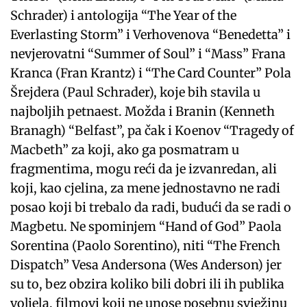
Schrader) i antologija “The Year of the
Everlasting Storm” i Verhovenova “Benedetta” i
nevjerovatni “Summer of Soul” i “Mass” Frana
Kranca (Fran Krantz) i “The Card Counter” Pola
Šrejdera (Paul Schrader), koje bih stavila u
najboljih petnaest. Možda i Branin (Kenneth
Branagh) “Belfast”, pa čak i Koenov “Tragedy of
Macbeth” za koji, ako ga posmatram u
fragmentima, mogu reći da je izvanredan, ali
koji, kao cjelina, za mene jednostavno ne radi
posao koji bi trebalo da radi, budući da se radi o
Magbetu. Ne spominjem “Hand of God” Paola
Sorentina (Paolo Sorentino), niti “The French
Dispatch” Vesa Andersona (Wes Anderson) jer
su to, bez obzira koliko bili dobri ili ih publika
voljela, filmovi koji ne unose posebnu svježinu