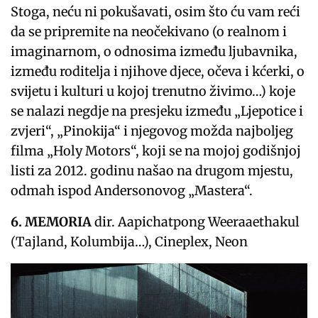
Stoga, neću ni pokušavati, osim što ću vam reći
da se pripremite na neočekivano (o realnom i
imaginarnom, o odnosima između ljubavnika,
između roditelja i njihove djece, očeva i kćerki, o
svijetu i kulturi u kojoj trenutno živimo…) koje
se nalazi negdje na presjeku između „Ljepotice i
zvjeri“, „Pinokija“ i njegovog možda najboljeg
filma „Holy Motors“, koji se na mojoj godišnjoj
listi za 2012. godinu našao na drugom mjestu,
odmah ispod Andersonovog „Mastera“.
6. MEMORIA
dir. Aapichatpong Weeraaethakul
(Tajland, Kolumbija…), Cineplex, Neon