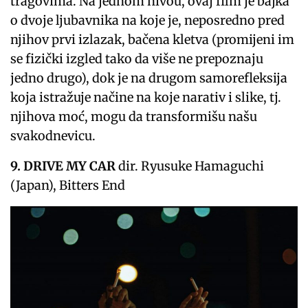
tragovima. Na jednom nivou, ovaj film je bajka
o dvoje ljubavnika na koje je, neposredno pred
njihov prvi izlazak, bačena kletva (promijeni im
se fizički izgled tako da više ne prepoznaju
jedno drugo), dok je na drugom samorefleksija
koja istražuje načine na koje narativ i slike, tj.
njihova moć, mogu da transformišu našu
svakodnevicu.
9. DRIVE MY CAR
dir. Ryusuke Hamaguchi
(Japan), Bitters End