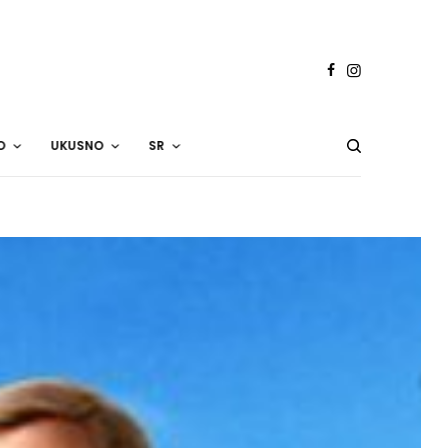
O
UKUSNO
SR