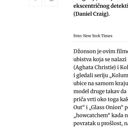
ekscentričnog detekt
(Daniel Craig).
Foto: New York Times
Džonson je ovim filmo
ubistva koja se nalazi
(Aghata Christie) i Ko
i gledali seriju „Kolu
ubice na samom kraju 
model druge takav da 
priča vrti oko toga k
Out“ i „Glass Onion“ p
„howcatchem“ kada neg
povratak u prošlost, na