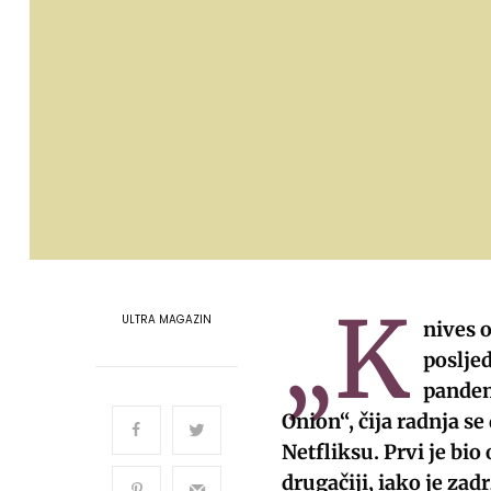
„K
ULTRA MAGAZIN
nives o
posljed
pandem
Onion“, čija radnja s
Netfliksu. Prvi je bio
drugačiji, iako je zad