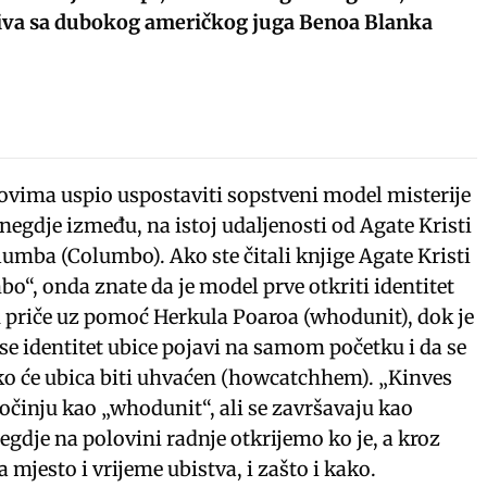
iva sa dubokog američkog juga Benoa Blanka
vima uspio uspostaviti sopstveni model misterije
 negdje između, na istoj udaljenosti od Agate Kristi
lumba (Columbo). Ako ste čitali knjige Agate Kristi
mbo“, onda znate da je model prve otkriti identitet
priče uz pomoć Herkula Poaroa (whodunit), dok je
se identitet ubice pojavi na samom početku i da se
ako će ubica biti uhvaćen (howcatchhem). „Kinves
očinju kao „whodunit“, ali se završavaju kao
dje na polovini radnje otkrijemo ko je, a kroz
 mjesto i vrijeme ubistva, i zašto i kako.