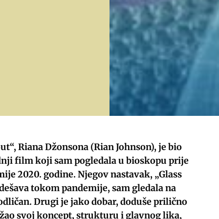
ut“, Riana Džonsona (Rian Johnson), je bio
nji film koji sam pogledala u bioskopu prije
ije 2020. godine. Njegov nastavak, „Glass
e dešava tokom pandemije, sam gledala na
 odličan. Drugi je jako dobar, doduše prilično
ržao svoj koncept, strukturu i glavnog lika,