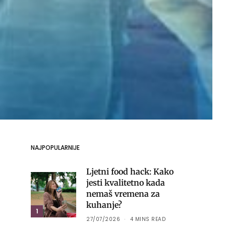
NAJPOPULARNIJE
Ljetni food hack: Kako
jesti kvalitetno kada
nemaš vremena za
kuhanje?
1
27/07/2026
4 MINS READ